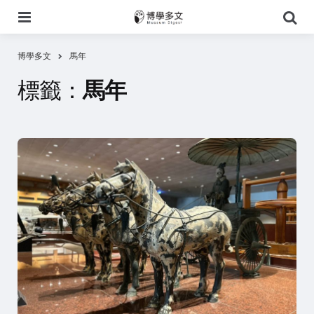
選
搜
單
尋
博學多文
馬年
標籤：
馬年