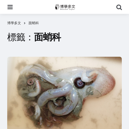
選
搜
單
尋
博學多文
面蛸科
標籤：
面蛸科