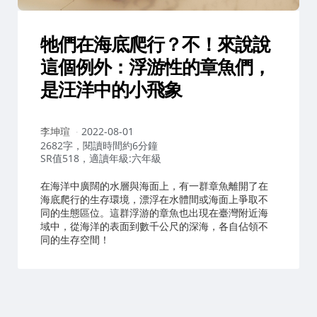
牠們在海底爬行？不！來說說
這個例外：浮游性的章魚們，
是汪洋中的小飛象
作
李坤瑄
2022-08-01
者：
2682字，閱讀時間約6分鐘
SR值518，適讀年級:六年級
在海洋中廣闊的水層與海面上，有一群章魚離開了在
海底爬行的生存環境，漂浮在水體間或海面上爭取不
同的生態區位。這群浮游的章魚也出現在臺灣附近海
域中，從海洋的表面到數千公尺的深海，各自佔領不
同的生存空間！