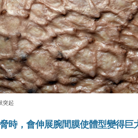
狀突起
脅時，會伸展腕間膜使體型變得巨