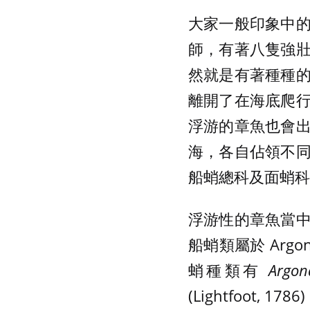
大家一般印象中
師，有著八隻強
然就是有著種種
離開了在海底爬
浮游的章魚也會
海，各自佔領不
船蛸總科及面蛸科
浮游性的章魚當
船蛸類屬於 Argon
蛸種類有
Argon
(Lightfoot