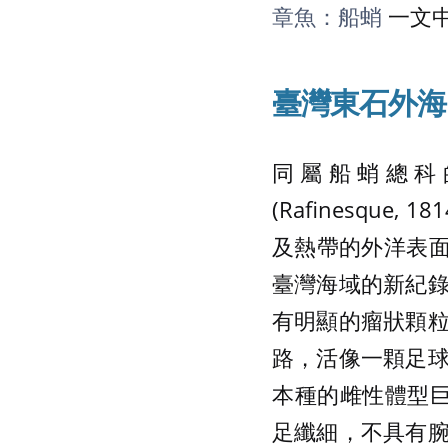
章魚：船蛸
一文
臺灣東石外海
同屬船蛸總科的快
(Rafinesq
及熱帶的外洋表面，
臺灣海域的新紀
有明顯的瘤狀顆
路，活像一顆足
本種的雌性體型巨
足纖細，不具有