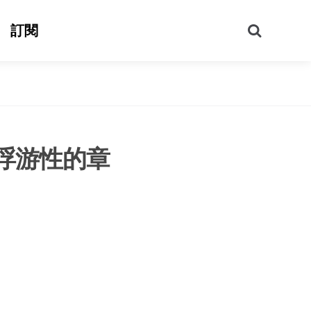
搜
訂閱
尋
浮游性的章