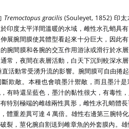
的
Tremoctopus gracilis
(Souleyet, 1852
息於印度太平洋間溫暖的水域，雌性水孔蛸具有
便伸展腕間膜使其體型看起來十分巨大，因此有
達的腕間膜和各腕的交互作用游泳或滑行於水層
，通常，夜間在表層活動，白天下沉到較深水層
尺，垂直活動常受湧升流的影響。腕間膜可自由捲
切斷欺敵。本種也會噴墨汁禦敵，而且墨汁是
色，有時還呈藍色，墨汁的黏性很大，有毒性，
有特別極端的雌雄兩性異形，雌性水孔蛸體長可
公分，體重差異可達 4 萬倍。雄性右邊第三腕
破裂，莖化腕自割送到雌章魚的外套膜內。雄性