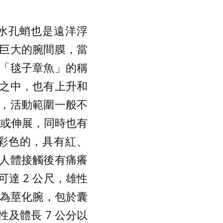
) 印太水孔蛸也是遠洋浮
巨大的腕間膜，當
「毯子章魚」的稱
之中，也有上升和
，活動範圍一般不
起或伸展，同時也有
彩色的，具有紅、
人體接觸後有痛癢
達 2 公尺，雄性
特化為莖化腕，包於囊
及體長 7 公分以