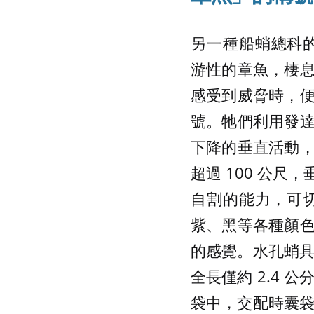
另一種船蛸總科
游性的章魚，棲
感受到威脅時，
號。牠們利用發
下降的垂直活動
超過 100 公
自割的能力，可
紫、黑等各種顏
的感覺。水孔蛸具
全長僅約 2.4 
袋中，交配時囊袋