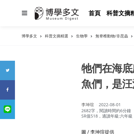
選
首頁
科普文摘
單
博學多文
科普文摘精選
生物學
無脊椎動物/非昆蟲
牠們在海底
魚們，是汪
作
李坤瑄
2022-08-01
者：
2682字，閱讀時間約6分鐘
SR值518，適讀年級:六年級
圖 / 李坤瑄提供