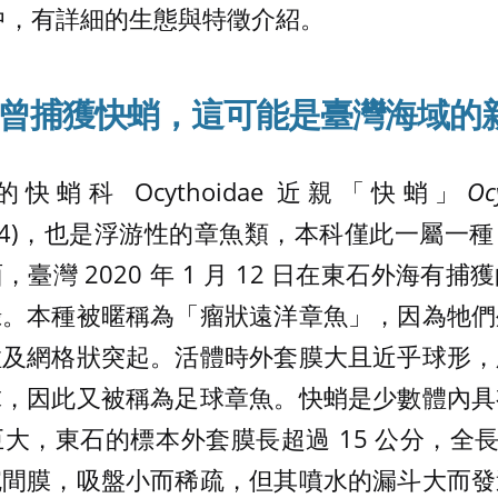
中，有詳細的生態與特徵介紹。
曾捕獲快蛸，這可能是臺灣海域的
蛸科 Ocythoidae 近親「快蛸」
Oc
ue, 1814)，也是浮游性的章魚類，本科僅此一屬
臺灣 2020 年 1 月 12 日在東石外海有
錄。本種被暱稱為「瘤狀遠洋章魚」，因為牠們
粒及網格狀突起。活體時外套膜大且近乎球形，
球，因此又被稱為足球章魚。快蛸是少數體內具
大，東石的標本外套膜長超過 15 公分，全長將
腕間膜，吸盤小而稀疏，但其噴水的漏斗大而發