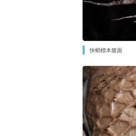
快蛸標本腹面