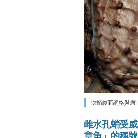
快蛸腹面網格與瘤
雌水孔蛸受威
章魚」的稱號