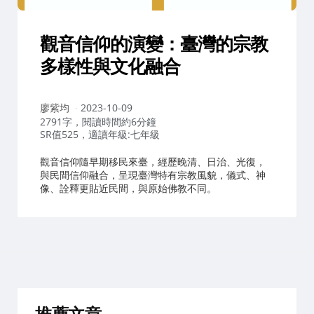
觀音信仰的演變：臺灣的宗教
多樣性與文化融合
作
廖紫均
2023-10-09
者：
2791字，閱讀時間約6分鐘
SR值525，適讀年級:七年級
觀音信仰隨早期移民來臺，經歷晚清、日治、光復，
與民間信仰融合，呈現臺灣特有宗教風貌，儀式、神
像、詮釋更貼近民間，與原始佛教不同。