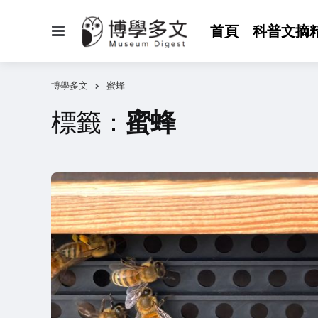
選
首頁
科普文摘
單
博學多文
蜜蜂
標籤：
蜜蜂