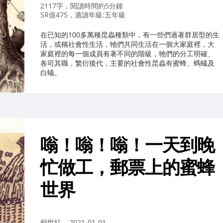
者：
2117字，閱讀時間約5分鐘
SR值475，適讀年級:五年級
在已知的100多萬種昆蟲種類中，有一些們過著群居型的生
活，或稱社會性生活，牠們共同生活在一個大家庭裡，大
家庭裡的每一個成員有著不同的階級，牠們的分工明確、
各司其職，繁衍後代，主要的社會性昆蟲有蜜蜂、螞蟻及
白蟻。
嗡！嗡！嗡！一天到晚
忙做工，郵票上的蜜蜂
世界
作
顧世紅
2021-01-01