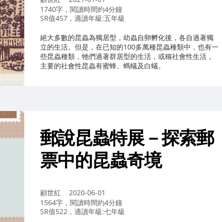
者：
1740字，閱讀時間約4分鐘
SR值457，適讀年級:五年級
絕大多數的昆蟲為獨居型，幼蟲自卵孵化後，各自過著獨
立的生活。但是，在已知的100多萬種昆蟲種類中，也有一
些昆蟲種類，牠們過著群居型的生活，或稱社會性生活，
主要的社會性昆蟲有蜜蜂、螞蟻及白蟻。
郵說昆蟲特展－探索郵
票中的昆蟲奇境
作
顧世紅
2020-06-01
者：
1564字，閱讀時間約4分鐘
SR值522，適讀年級:七年級