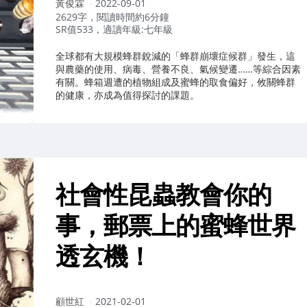
作
黃俊霖
2022-09-01
者：
2629字，閱讀時間約6分鐘
SR值533，適讀年級:七年級
全球都有大規模蜂群銳減的「蜂群崩壞症候群」發生，這
與農藥的使用、病毒、營養不良、氣候變遷……等綜合因素
有關。蜂箱週遭的植物組成及蜜蜂的取食偏好，攸關蜂群
的健康，亦成為值得探討的課題。
社會性昆蟲教會你的
事，郵票上的蜜蜂世界
透玄機！
作
顧世紅
2021-02-01