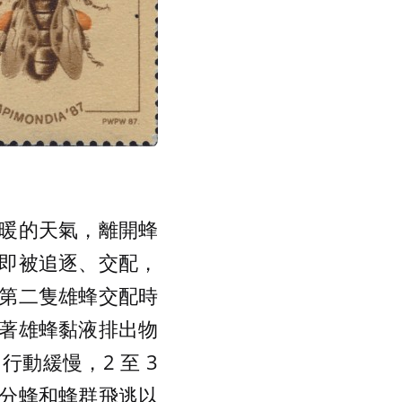
日暖的天氣，離開蜂
即被追逐、交配，
第二隻雄蜂交配時
著雄蜂黏液排出物
動緩慢，2 至 3
分蜂和蜂群飛逃以