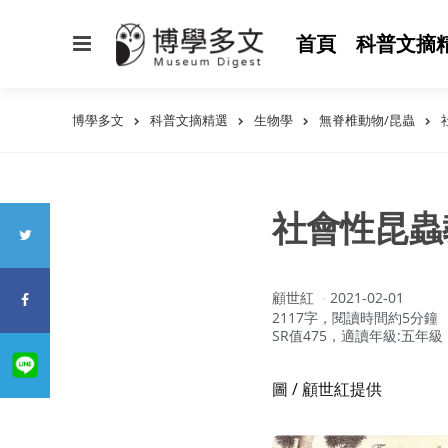
選
首頁
科普文摘
單
博學多文
科普文摘精選
生物學
無脊椎動物/昆蟲
社會性昆蟲
作
顧世紅
2021-02-01
者：
2117字，閱讀時間約5分鐘
SR值475，適讀年級:五年級
圖 / 顧世紅提供