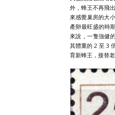
外，蜂王不再飛
來感覺巢房的大
產卵最旺盛的時期是
來說，一隻強健的
其體重的 2 至
育新蜂王，接替老