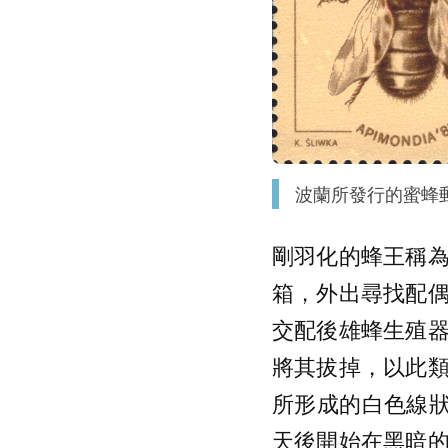
波蘭所發行的蜜蜂
剛羽化的蜂王稱為
箱，外出尋找配
交配後雄蜂生殖
將其拔掉，以此
所形成的白色線狀
天後開始在黑暗