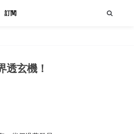
搜
訂閱
尋
界透玄機！