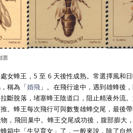
郵票
處女蜂王，5 至 6 天後性成熟。常選擇風和
偶，稱為「
婚飛
」。在飛行途中，遇到雄蜂後，
器拉斷脫落，堵塞蜂王陰道口，阻止精液外流。
類推。蜂王每次飛行可與數隻雄蜂交尾，最後帶
物，飛回巢中。蜂王交尾成功後，腹部膨大，行
的蜂箱中「生兒育女」了，一般來說，除了自然