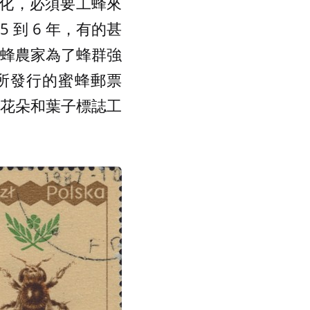
化，必須要工蜂來
到 6 年，有的甚
養蜂農家為了蜂群強
蘭所發行的蜜蜂郵票
用花朵和葉子標誌工