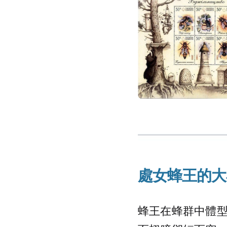
處女蜂王的大
蜂王在蜂群中體