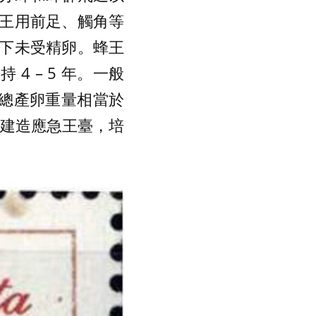
王用前足、觸角等
下未受精卵。蜂王
4 – 5 年。一般
的總產卵重量相當於
會建造應急王臺，培