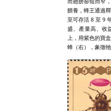
而翅膀卻短而窄
餵養，蜂王通過釋
至可存活 8 至
盛、產量高、收益
上，用紫色的寶盒
蜂（右），象徵牠