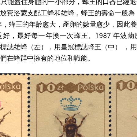
，只能蓋住身體的一小部分，蜂王的口器已經退
放費洛蒙支配工蜂和雄蜂，蜂王的壽命一般為 5 
 9 年，蜂王的年齡愈大，產卵的數量愈少，因此
好，最好每一年換一次蜂王。1987 年波
標誌雄蜂（左），用皇冠標誌蜂王（中） ，
們在蜂群中擁有的地位和職能。