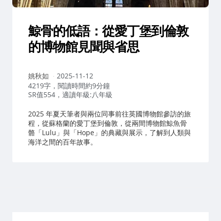
鯨骨的低語：從愛丁堡到倫敦
的博物館見聞與省思
作
姚秋如
2025-11-12
者：
4219字，閱讀時間約9分鐘
SR值554，適讀年級:八年級
2025 年夏天筆者與兩位同事前往英國博物館參訪的旅
程，從蘇格蘭的愛丁堡到倫敦，從兩間博物館鯨魚骨
骼「Lulu」與「Hope」的典藏與展示，了解到人類與
海洋之間的百年故事。