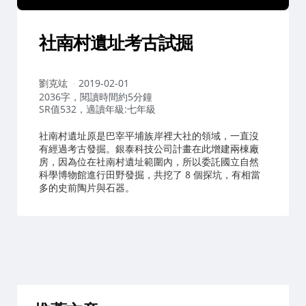
社南村遺址考古試掘
作
劉克竑
2019-02-01
者：
2036字，閱讀時間約5分鐘
SR值532，適讀年級:七年級
社南村遺址原是巴宰平埔族岸裡大社的領域，一直沒
有經過考古發掘。銀泰科技公司計畫在此增建兩棟廠
房，因為位在社南村遺址範圍內，所以委託國立自然
科學博物館進行田野發掘，共挖了 8 個探坑，有相當
多的史前陶片與石器。