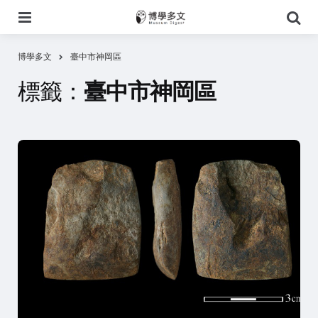
選
搜
單
尋
博學多文
臺中市神岡區
標籤：
臺中市神岡區