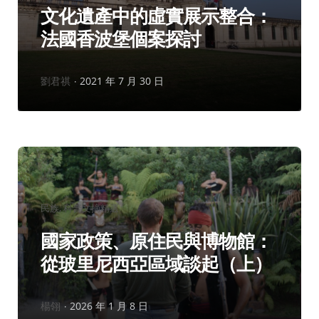
文化遺產中的虛實展示整合：
法國香波堡個案探討
作
劉君祺
2021 年 7 月 30 日
者：
分
民族
科普文摘精選
類：
國家政策、原住民與博物館：
從玻里尼西亞區域談起（上）
作
楊翎
2026 年 1 月 8 日
者：