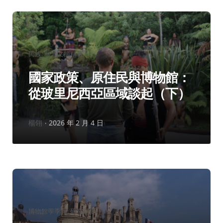
分
民族
科普文摘精選
類：
國家政策、原住民與博物館：
從玻里尼西亞區域談起（下）
作
楊翎
2026 年 2 月 4 日
者：
分
博物館學季刊
研究紀要
類：