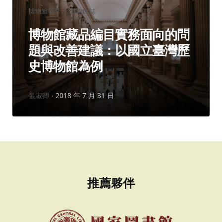
分
博物館學季刊
博物館誌
類：
博物館藏品編目實務面向的問
題與改善建議：以國立臺灣歷
史博物館為例
作
張淑卿
2018 年 7 月 31 日
者：
推薦夥伴