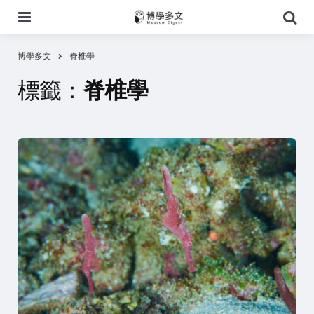
選
搜
單
尋
博學多文
脊椎學
標籤：
脊椎學