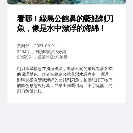
看哪！綠島公館鼻的藍鰭剃刀
魚，像是水中漂浮的海綿！
作
黃興倬
2021-09-01
者：
2294字，閱讀時間約5分鐘
SR值551，適讀年級:八年級
剃刀魚屬棲息在淺海礁區，隨著不同的環境有著各式
的保護體色。作者在綠島公館鼻潛水調查中，偶遇一
對罕見模擬管狀海綿的藍鰭剃刀魚，拍攝紀錄了牠們
的體色形態與行為，並舉出同屬俗稱「十字鬼龍」的
剃刀魚做比較。