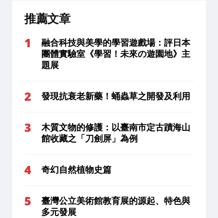
推薦文章
融合科技與美學的學習遊戲場：評日本
團體實驗室《學習！未來の遊園地》主
題展
發現抗衰老新藥！蛹蟲草之開發及利用
木質文物的修護：以臺南市定古蹟海山
館收藏之「刀劍屏」為例
奇幻自然植物史篇
臺灣公立美術館教育展的源起、特色與
多元發展