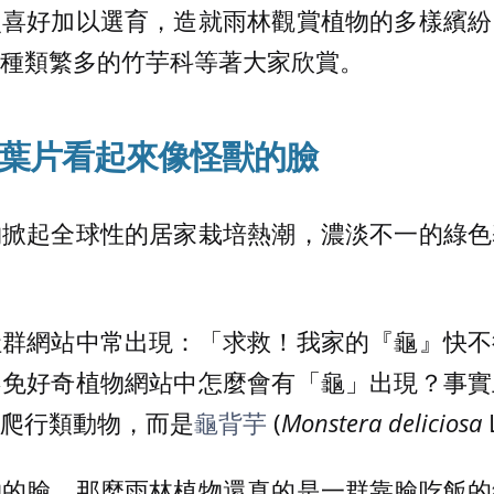
照喜好加以選育，造就雨林觀賞植物的多樣繽紛
種類繁多的竹芋科等著大家欣賞。
葉片看起來像怪獸的臉
物掀起全球性的居家栽培熱潮，濃淡不一的綠色
社群網站中常出現：「求救！我家的『龜』快不
不免好奇植物網站中怎麼會有「龜」出現？事實
爬行類動物，而是
龜背芋
(
Monstera deliciosa
物的臉，那麼雨林植物還真的是一群靠臉吃飯的