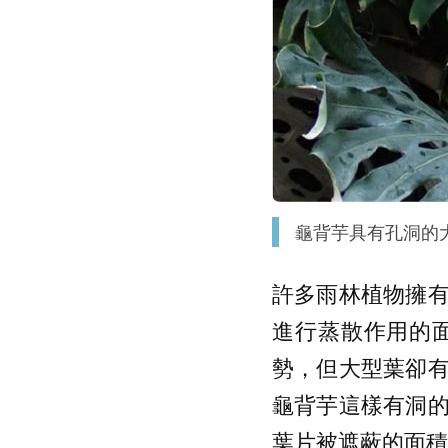
龜背芋具有孔洞的大
許多雨林植物擁
進行蒸散作用的
勢，但大型葉卻
龜背芋這樣有洞
葉片被遮蔽的面積