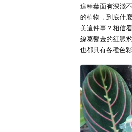
這種葉面有深淺
的植物，到底什
美這件事？相信
線葛鬱金的紅脈
也都具有各種色彩