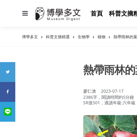
選
首頁
科普文摘
單
博學多文
科普文摘精選
生物學
植物
熱帶雨林的
熱帶雨林的
作
廖仁滄
2023-07-17
者：
2386字，閱讀時間約5分鐘
SR值501，適讀年級:六年級