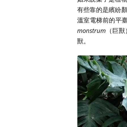
有些靠的是繽紛
溫室電梯前的平
monstrum
（巨獸
獸。