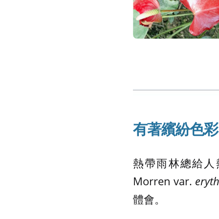
有著繽紛色彩
熱帶雨林總給人
Morren var.
eryt
體會。