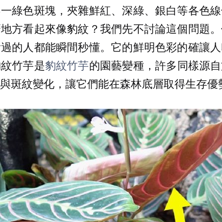
不一綠色斑塊，夾雜鮮紅、深綠、銀白等各色線
麼地方看起來像豹紋？我們先不討論這個問題。
看過的人都能瞬間秒懂。它的鮮明色彩的確讓人
豹紋竹芋是
豹紋竹芋
的園藝變種，許多同樣源自
與斑紋變化，讓它們能在森林底層取得生存優