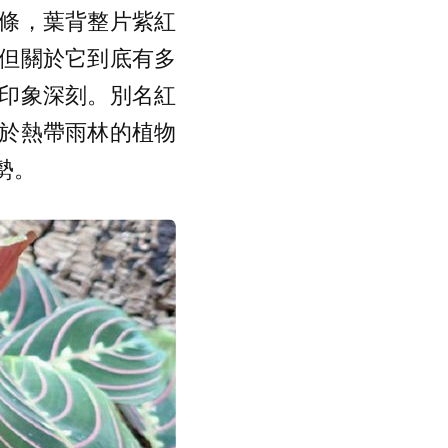
條，葉背整片紫紅
但關於它到底有多
印象深刻。別名紅
於熱帶雨林的植物
勢。