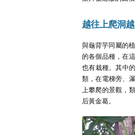
越往上爬洞越
與龜背芋同屬的植
的各個品種，在
也有栽種。其中的
類，在電梯旁、
上攀爬的景觀，
后黃金葛。