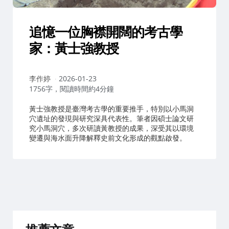
追憶一位胸襟開闊的考古學
家：黃士強教授
作
李作婷
2026-01-23
者：
1756字，閱讀時間約4分鐘
黃士強教授是臺灣考古學的重要推手，特別以小馬洞
穴遺址的發現與研究深具代表性。筆者因碩士論文研
究小馬洞穴，多次研讀黃教授的成果，深受其以環境
變遷與海水面升降解釋史前文化形成的觀點啟發。