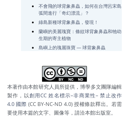
不會飛的球背象鼻蟲，如何在台灣呂宋島
弧間進行「奇幻漂流」？
綠島新種球背象鼻蟲，發現！
蘭嶼的美麗瑰寶：條紋球背象鼻蟲和牠幼
生期的寄主植物
島嶼上的瑰麗珠寶 — 球背象鼻蟲
本著作由本館研究人員所提供，博學多文團隊編輯
製作，以
創用CC 姓名標示–非商業性– 禁止改作
4.0 國際
(CC BY-NC-ND 4.0) 授權條款釋出。若需
要使用本篇的文字、圖像等，請洽本館出版室。