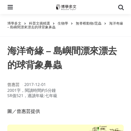
選
搜
單
尋
博學多文
科普文摘精選
生物學
無脊椎動物/昆蟲
海洋奇緣
– 島嶼間漂來漂去的球背象鼻蟲
海洋奇緣 – 島嶼間漂來漂去
的球背象鼻蟲
作
曾惠芸
2017-12-01
者：
2001字，閱讀時間約5分鐘
SR值521，適讀年級:七年級
圖／曾惠芸提供