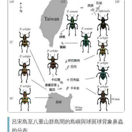
呂宋島至八重山群島間的島嶼與球斑球背象鼻蟲
的分布