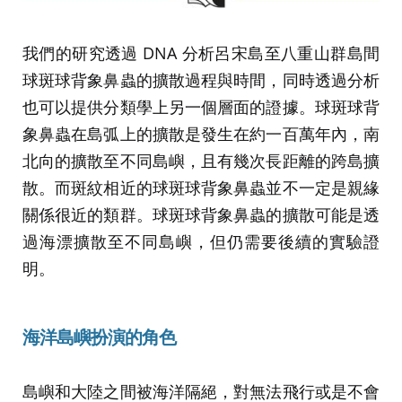
我們的研究透過 DNA 分析呂宋島至八重山群島間
球斑球背象鼻蟲的擴散過程與時間，同時透過分析
也可以提供分類學上另一個層面的證據。球斑球背
象鼻蟲在島弧上的擴散是發生在約一百萬年內，南
北向的擴散至不同島嶼，且有幾次長距離的跨島擴
散。而斑紋相近的球斑球背象鼻蟲並不一定是親緣
關係很近的類群。球斑球背象鼻蟲的擴散可能是透
過海漂擴散至不同島嶼，但仍需要後續的實驗證
明。
海洋島嶼扮演的角色
島嶼和大陸之間被海洋隔絕，對無法飛行或是不會