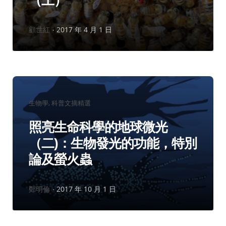
作
顧世紅
2017 年 4 月 1 日
者：
分
生物學
科普文摘精選
類：
照亮生命科學的地球微光
（二)：生物發光的功能，特別
論及螢火蟲
作
鄭明倫
2017 年 10 月 1 日
者：