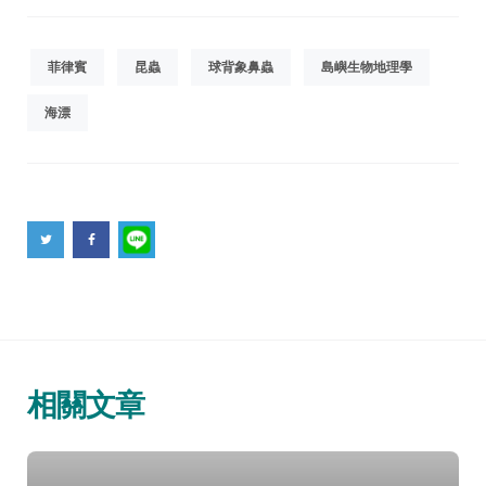
菲律賓
昆蟲
球背象鼻蟲
島嶼生物地理學
海漂
相關文章