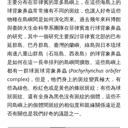
主要分布在菲律賓的眾多島嶼上，在這些海島上的
球背象鼻蟲常常擁有不同的斑紋，也讓人好奇這些
物種在島嶼間是如何演化而來。過去幾年來科博館
與臺師大生命科學系團隊在菲律賓進行球背象鼻蟲
的研究，其中一個研究主要探討菲律賓北部的巴布
延群島、巴丹群島、臺灣的蘭嶼、綠島與日本琉球
南邊八重山群島（石垣島、西表島）的球背象鼻蟲
是如何在這一長串排列的島嶼間擴散。這些島嶼上
都有一群球斑球背象鼻蟲 (
Pachyrhynchus orbifer
complex)，但是，牠們身上的斑紋變異極大，有
些為綠色、粉紅色或是黃色的條狀斑紋；有些為球
狀斑紋、還有全身為黑色沒有斑紋的個體，這些不
同島嶼上的個體間斑紋的相似度和親緣關係遠近是
否有關也是我們好奇的議題之一。