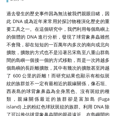
過去發生的歷史事件因為無法被我們親眼目睹，因
此 DNA 成為近年來常用於探討物種演化歷史的重
要工具之一。在這個研究中，我們利用每個島嶼上
的個體的 DNA 進行分析，發現了球背象鼻蟲雖然
不會飛，卻在短短的一百萬年內多次的南向或北向
擴散，擴散的方式也不是沿著呂宋島至八重山群島
間的島嶼一個接一個的方式移動，而是一次跨越多
個島嶼的長距離擴散，其中有幾次的擴散甚至跨越
了 600 公里的距離！而研究結果也顯示有相似斑
紋的族群並不一定有最相近的親緣關係，像石垣、
西表島的球背象鼻蟲為全身黑色、沒有斑紋的種
類，親緣關係最近的族群卻是富加島 (Fuga
island) 上的粉紅色球狀斑紋的族群。利用 DNA 除
了可以推估球背象鼻蟲間的親疏遠近、在島嶼間的