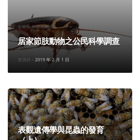
分
生物學
科普文摘精選
類：
居家節肢動物之公民科學調查
作
詹美鈴
2019 年 2 月 1 日
者：
分
生物學
科普文摘精選
類：
表觀遺傳學與昆蟲的發育
（上）