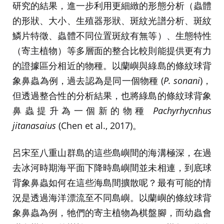
研究的結果，進一步利用更細緻的形態分析（蟲體
的形狀、大小、生殖器形狀、斑紋光譜分析、斑紋
鱗片特徵、蟲體不同位置斑紋有無等）、生態特性
（寄主植物）等多層面的整合比較則能提供更有力
的證據區分相近的物種。以蘭嶼與綠島的條紋球背
象鼻蟲為例，過去認為是同一個物種 (
P. sonani
)，
但透過整合性的分析結果，也將綠島的條紋球背象
鼻蟲提升為一個新的物種
Pachyrhycnhus
jitanasaius
(Chen et al., 2017)。
呂宋至八重山群島的這些島嶼間的海溝極深，在過
去冰河時期海平面下降時島嶼間並未相連，到底球
背象鼻蟲如何在這些海島間擴散呢？最有可能的情
況是透過海洋漂流至不同島嶼。以蘭嶼的條紋球背
象鼻蟲為例，牠們的寄主植物為棋盤腳，而幼蟲會