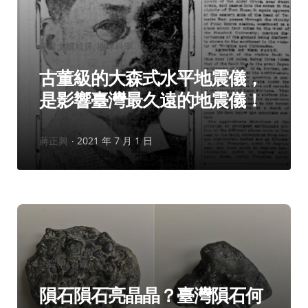
分
科普文摘精選
地球科學
類：
古董級的大森式水平地震儀，
是影響臺灣最久遠的地震儀！
作
蔣正興
2021 年 7 月 1 日
者：
分
地質學
岩礦
類：
隕石隕石亮晶晶？臺灣隕石何