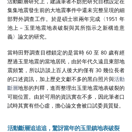
活動斷層研究上，建議筆者不妨把研究目標設定在
集集地震發生前的大地震事件中還未完整呈現的細
部野外調查工作。於是碩士班兩年完成〈1951 年
池上－玉里地震地表破裂與其所指示之新構造意
義〉論文的研究。
當時田野調查目標鎖定的是當時 60 至 80 歲有經
歷過玉里地震的當地居民，由於年代久遠且東部地
震頻繁，所以訪談上百人後大約僅有 30 幾位長者
的口述資訊，加上歷史文獻不多的黑白照片與
活動
斷層
地形的判釋，進而整理出玉里地震地表破裂的
可能位置。由於可用的資訊實在不多，因此筆者口
試時其實有些心虛，擔心論文會被口試委員質疑。
活動斷層追追追，驚訝當年的玉里鎮地表破裂