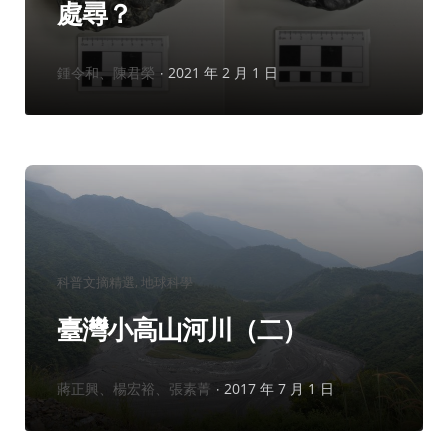
處尋？
作
鍾令和、陳君榮
2021 年 2 月 1 日
者：
分
科普文摘精選
地球科學
類：
臺灣小高山河川（二）
作
蔣正興、楊宏裕、張素菁
2017 年 7 月 1 日
者：