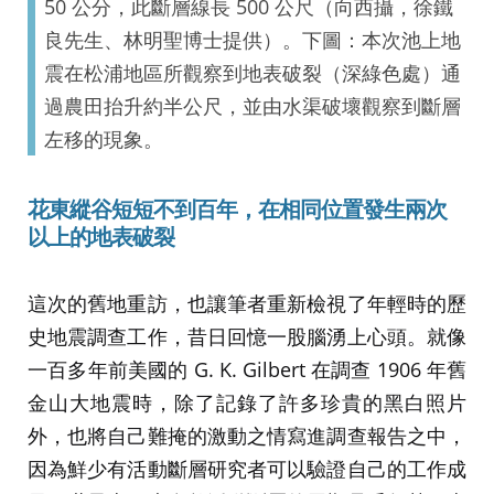
50 公分，此斷層線長 500 公尺（向西攝，徐鐵
良先生、林明聖博士提供）。下圖：本次池上地
震在松浦地區所觀察到地表破裂（深綠色處）通
過農田抬升約半公尺，並由水渠破壞觀察到斷層
左移的現象。
花東縱谷短短不到百年，在相同位置發生兩次
以上的地表破裂
這次的舊地重訪，也讓筆者重新檢視了年輕時的歷
史地震調查工作，昔日回憶一股腦湧上心頭。就像
一百多年前美國的 G. K. Gilbert 在調查 1906 年舊
金山大地震時，除了記錄了許多珍貴的黑白照片
外，也將自己難掩的激動之情寫進調查報告之中，
因為鮮少有活動斷層研究者可以驗證自己的工作成