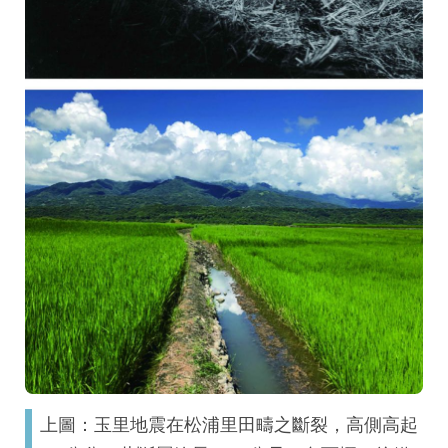
上圖：玉里地震在松浦里田疇之斷裂，高側高起