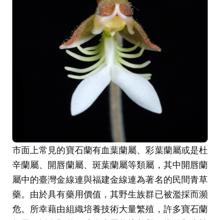
市面上常見的寶石蘭有血葉蘭屬、彩葉蘭屬或是杜
辛蘭屬、開唇蘭屬、斑葉蘭屬等類屬，其中開唇蘭
屬中的臺灣金線連與福建金線連為著名的民間青草
藥。由於具有藥用價值，其野生族群已被濫採而瀕
危。所幸藉由組織培養技術大量繁殖，許多寶石蘭