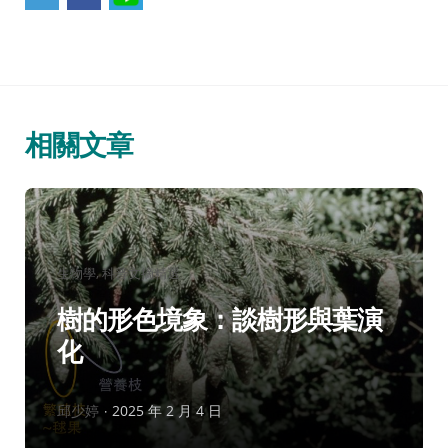
相關文章
分
生物學
科普文摘精選
類：
樹的形色境象：談樹形與葉演
化
作
邱少婷
2025 年 2 月 4 日
者：