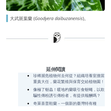
大武斑葉蘭 (
Goodyera daibuzanensis
)。
延伸閱讀
珍稀瀕危植物何去何從？組織培養室擔當
重責大任，蘭花繁殖與保育交給植物園！
像極了蚜蟲！暖地杓蘭吸引食蚜蠅，以欺
騙性傳粉誘引傳粉者，有提供報酬嗎？
奇萊喜普鞋蘭－一個新的臺灣特有種