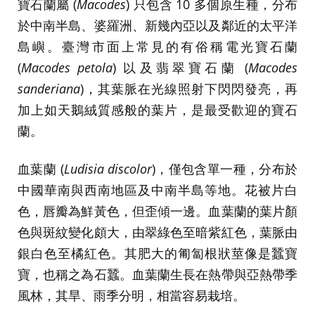
寶石蘭屬 (
Macodes
) 只包含 10 多個原生種，分布
於中南半島、婆羅洲、新幾內亞以及鄰近的太平洋
島嶼。臺灣市面上常見的有俗稱電光寶石蘭
(
Macodes petola
) 以及翡翠寶石蘭 (
Macodes
sanderiana
)，其葉脈在光線照射下閃閃發亮，再
加上如天鵝絨質感般的葉片，是最受歡迎的寶石
蘭。
血葉蘭 (
Ludisia discolor
)，僅包含單一種，分布於
中國華南與西南地區及中南半島等地。花被片白
色，唇瓣為鮮黃色，但歪傾一邊。血葉蘭的葉片顏
色與斑紋變化頗大，由翠綠色至暗紫紅色，葉脈由
銀白色至橘紅色。其肥大的匍匐根狀莖像是蠶寶
寶，也稱之為石蠶。血葉蘭生長在熱帶與亞熱帶季
風林，其旱、雨季分明，相當容易栽培。