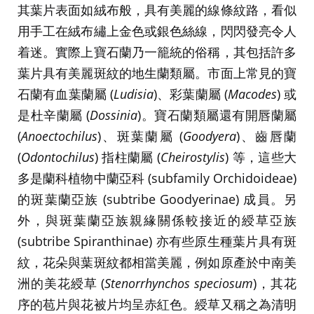
其葉片表面如絨布般，具有美麗的線條紋路，看似
用手工在絨布繡上金色或銀色絲線，閃閃發亮令人
着迷。實際上寶石蘭乃一籠統的俗稱，其包括許多
葉片具有美麗斑紋的地生蘭類屬。市面上常見的寶
石蘭有血葉蘭屬 (
Ludisia
)、彩葉蘭屬 (
Macodes
) 或
是杜辛蘭屬 (
Dossinia
)。寶石蘭類屬還有開唇蘭屬
(
Anoectochilus
)、斑葉蘭屬 (
Goodyera
)、齒唇蘭
(
Odontochilus
) 指柱蘭屬 (
Cheirostylis
) 等，這些大
多是蘭科植物中蘭亞科 (subfamily Orchidoideae)
的斑葉蘭亞族 (subtribe Goodyerinae) 成員。另
外，與斑葉蘭亞族親緣關係較接近的綬草亞族
(subtribe Spiranthinae) 亦有些原生種葉片具有斑
紋，花朵與葉斑紋都相當美麗，例如原產於中南美
洲的美花綬草 (
Stenorrhynchos speciosum
)，其花
序的苞片與花被片均呈赤紅色。綬草又稱之為清明