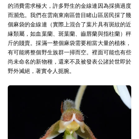
的消費需求極大，許多野生的金線連因為採摘過度
而瀕危。我們在雲南東南區曾目睹山區居民採了幾
個麻袋的金線連（實際上混合了葉片具有斑紋的近
緣類屬，如血葉蘭、斑葉蘭、齒唇蘭與指柱蘭）秤
斤的賤賣。採滿一整個麻袋需要相當大量的植株，
有可能將整個野生族群一掃而空。裡面可能也有些
尚未命名的新物種，還來不及被發表公諸於世即於
野外滅絕，著實令人扼腕。