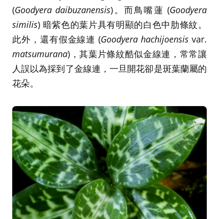
(
Goodyera daibuzanensis
)。而鳥嘴蓮 (
Goodyera
similis
) 暗紫色的葉片具有明顯的白色中肋條紋。
此外，還有假金線連 (
Goodyera hachijoensis
var.
matsumurana
)，其葉片條紋酷似金線連，常常讓
人誤以為採到了金線連，一旦開花卻是斑葉蘭屬的
花朵。