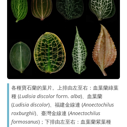
各種寶石蘭的葉片。上排由左至右：血葉蘭綠葉
種 (
Ludisia discolor
form.
alba
)、血葉蘭
(
Ludisia discolor
)、福建金線連 (
Anoectochilus
roxburghii
)、臺灣金線連 (
Anoectochilus
formosanus
)；下排由左至右：血葉蘭紫葉種