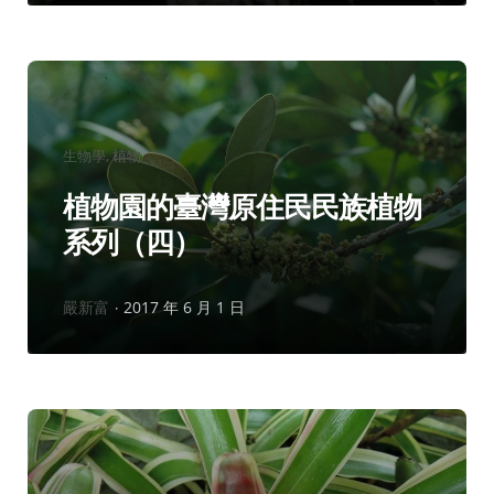
分
生物學
植物
類：
植物園的臺灣原住民民族植物
系列（四）
作
嚴新富
2017 年 6 月 1 日
者：