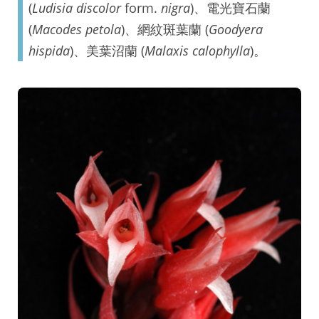
(
Ludisia discolor
form.
nigra
)、電光寶石蘭
(
Macodes petola
)、網紋斑葉蘭 (
Goodyera
hispida
)、美葉沼蘭 (
Malaxis calophylla
)。