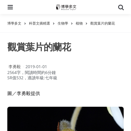
選
搜
單
尋
博學多文
科普文摘精選
生物學
植物
觀賞葉片的蘭花
觀賞葉片的蘭花
作
李勇毅
2019-01-01
者：
2564字，閱讀時間約6分鐘
SR值532，適讀年級:七年級
圖／李勇毅提供