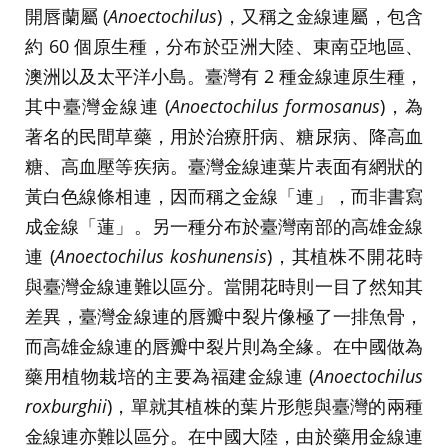
開唇蘭屬 (
Anoectochilus
)，又稱之金線連屬，包含
約 60 個原生種，分布於亞洲大陸、東南亞地區、
澳洲以及太平洋小島。臺灣有 2 種金線連原生種，
其中臺灣金線連 (
Anoectochilus formosanus
)，為
著名的民間草藥，用於治療肝病、糖尿病、降高血
糖、高血壓等疾病。臺灣金線連葉片表面有網狀的
黃白色線條相連，因而稱之金線「連」，而非書寫
成金線「蓮」。另一種分布於臺灣南部的高雄金線
連 (
Anoectochilus koshunensis
)，其植株不開花時
與臺灣金線連難以區分。當開花時則一目了然知其
差異，臺灣金線連的唇瓣中裂片像極了一排魚骨，
而高雄金線連的唇瓣中裂片則為全緣。在中國做為
藥用植物栽培的主要為福建金線連 (
Anoectochilus
roxburghii
)，單就其植株的葉片形態與臺灣的兩種
金線連亦難以區分。在中國大陸，由於藥用金線連