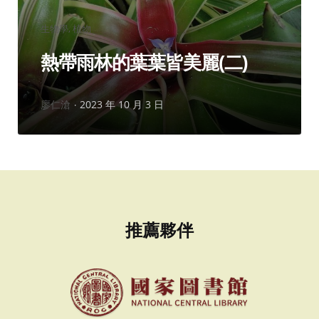
分
生物學
植物
類：
熱帶雨林的葉葉皆美麗(二)
作
廖仁滄
2023 年 10 月 3 日
者：
推薦夥伴