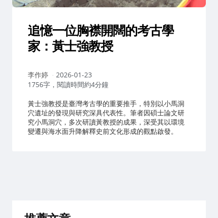
追憶一位胸襟開闊的考古學
家：黃士強教授
作
李作婷
2026-01-23
者：
1756字，閱讀時間約4分鐘
黃士強教授是臺灣考古學的重要推手，特別以小馬洞
穴遺址的發現與研究深具代表性。筆者因碩士論文研
究小馬洞穴，多次研讀黃教授的成果，深受其以環境
變遷與海水面升降解釋史前文化形成的觀點啟發。