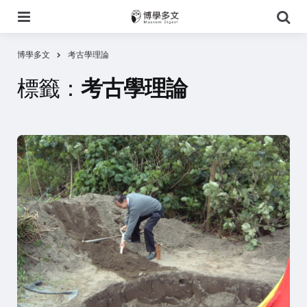
選
搜
單
尋
博學多文
考古學理論
標籤：
考古學理論