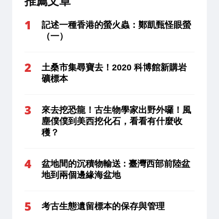
推薦文章
記述一種香港的螢火蟲：鄭凱甄怪眼螢
（一）
土桑市集尋寶去！2020 科博館新購岩
礦標本
來去挖恐龍！古生物學家出野外囉！風
塵僕僕到美西挖化石，看看有什麼收
穫？
盆地間的沉積物輸送 : 臺灣西部前陸盆
地到兩個邊緣海盆地
考古生態遺留標本的保存與管理