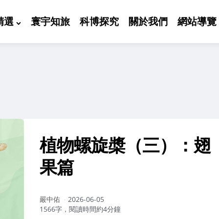
精選
寰宇知旅
科博探究
關於我們
網站導覽
植物螺旋槳（三）：翅
果篇
作
嚴中佑
2026-06-05
者：
1566字，閱讀時間約4分鐘