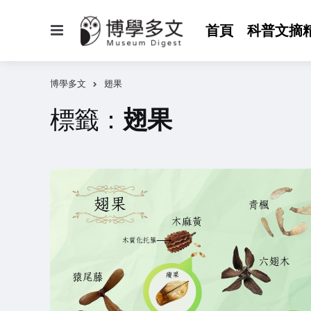
選
首頁
科普文摘
單
博學多文
翅果
標籤：
翅果