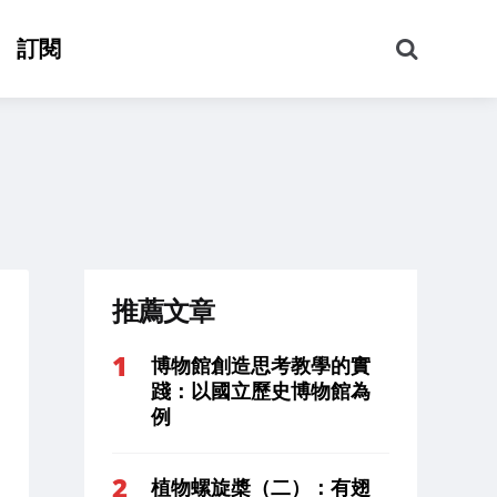
搜
訂閱
尋
推薦文章
博物館創造思考教學的實
踐：以國立歷史博物館為
例
植物螺旋槳（二）：有翅