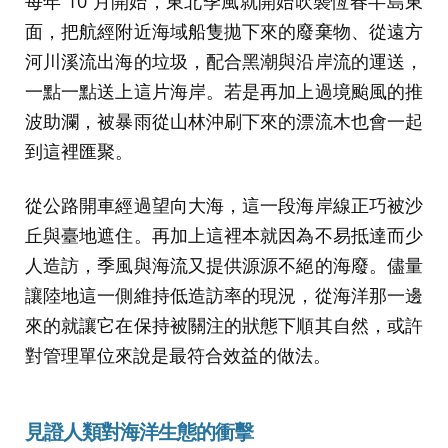
每年 10 月開始，東北季風就開始吹襲恆春半島東
面，把航經附近海域船隻拋下來的廢棄物、從遠方
河川溪流出海的垃圾，配合黑潮與沿岸流的運送，
一點一點送上這片海岸。若是再加上過境颱風的推
波助瀾，被暴雨從山林沖刷下來的漂流木也會一起
到這裡匯聚。
從公路開車經過望向大海，這一段海岸線正巧被沙
丘與臺地遮住。再加上這裡本就因為不易抵達而少
人造訪，季風與海流又提供源源不絕的海廢。儘量
讓陸地這一側維持低造訪率的現況，從海洋那一邊
來的就讓它在保持被關注的狀態下順其自然，或許
對管理單位來說是最符合效益的做法。
見證人類對海洋生態的衝擊