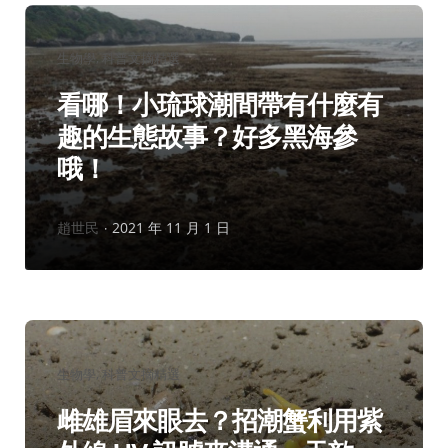
分
生物學
科普文摘精選
類：
看哪！小琉球潮間帶有什麼有
趣的生態故事？好多黑海參
哦！
作
趙世民
2021 年 11 月 1 日
者：
分
生物學
科普文摘精選
類：
雌雄眉來眼去？招潮蟹利用紫