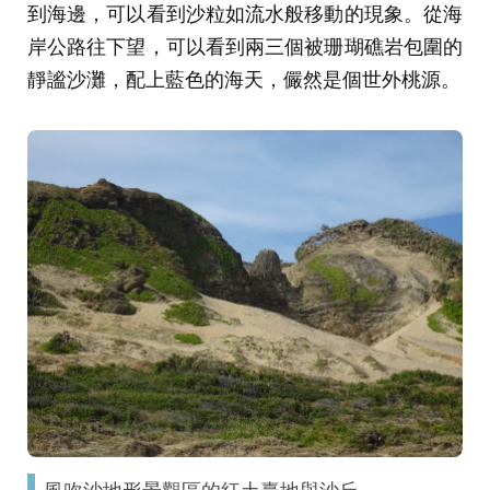
到海邊，可以看到沙粒如流水般移動的現象。從海
岸公路往下望，可以看到兩三個被珊瑚礁岩包圍的
靜謐沙灘，配上藍色的海天，儼然是個世外桃源。
風吹沙地形景觀區的紅土臺地與沙丘。