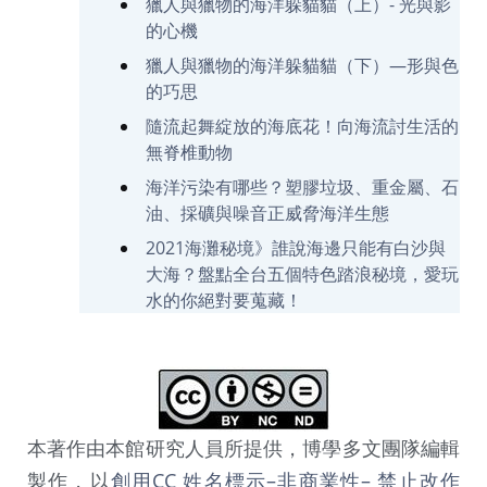
獵人與獵物的海洋躲貓貓（上）- 光與影
的心機
獵人與獵物的海洋躲貓貓（下）—形與色
的巧思
隨流起舞綻放的海底花！向海流討生活的
無脊椎動物
海洋污染有哪些？塑膠垃圾、重金屬、石
油、採礦與噪音正威脅海洋生態
2021海灘秘境》誰說海邊只能有白沙與
大海？盤點全台五個特色踏浪秘境，愛玩
水的你絕對要蒐藏！
本著作由本館研究人員所提供，博學多文團隊編輯
製作，以
創用CC 姓名標示–非商業性– 禁止改作