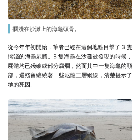
擱淺在沙灘上的海龜頭骨。
從今年年初開始，筆者已經在這個地點目擊了 3 隻
擱淺的海龜屍體。3 隻海龜在沙灘被發現的時候，
屍體均已殘破或部分腐爛，然而其中一隻海龜的頸
部，還殘留纏繞著一些尼龍三層網線，清楚提示了
牠的死因。