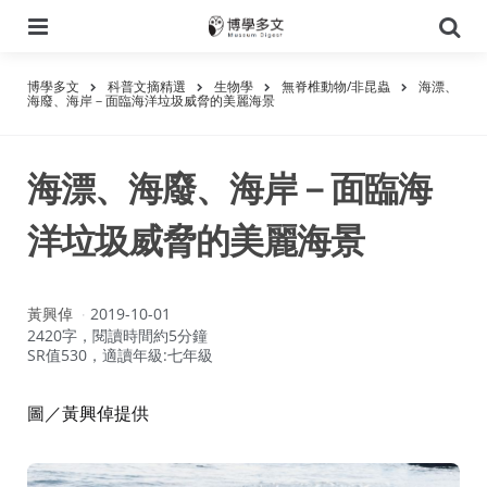
選
搜
單
尋
博學多文
科普文摘精選
生物學
無脊椎動物/非昆蟲
海漂、
海廢、海岸－面臨海洋垃圾威脅的美麗海景
海漂、海廢、海岸－面臨海
洋垃圾威脅的美麗海景
作
黃興倬
2019-10-01
者：
2420字，閱讀時間約5分鐘
SR值530，適讀年級:七年級
圖／黃興倬提供