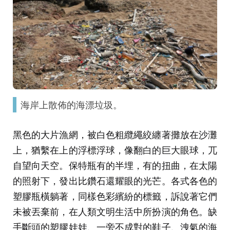
海岸上散佈的海漂垃圾。
黑色的大片漁網，被白色粗纜繩絞纏著攤放在沙灘
上，猶繫在上的浮標浮球，像翻白的巨大眼球，兀
自望向天空。保特瓶有的半埋，有的扭曲，在太陽
的照射下，發出比鑽石還耀眼的光芒。各式各色的
塑膠瓶橫躺著，同樣色彩繽紛的標籤，訴說著它們
未被丟棄前，在人類文明生活中所扮演的角色。缺
手斷頭的塑膠娃娃、一旁不成對的鞋子、洩氣的海