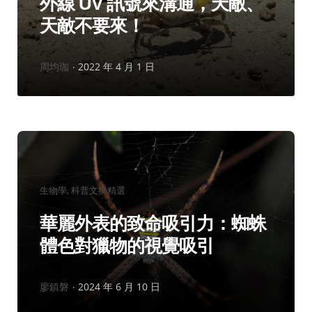
外線 UV 訊號來溝通，天敵、
天敵不要來！
作
周均珈
2022 年 4 月 1 日
者：
分
生物學
科普文摘精選
類：
華麗外表的致命吸引力：蜘蛛
體色對獵物的視覺吸引
作
廖鎮磐
2024 年 6 月 10 日
者：