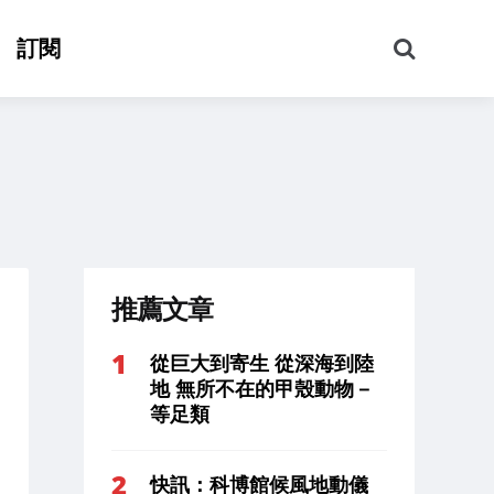
搜
訂閱
尋
推薦文章
從巨大到寄生 從深海到陸
地 無所不在的甲殼動物－
等足類
快訊：科博館候風地動儀