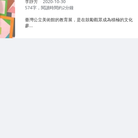
作
李靜芳
2020-10-30
者：
574字，閱讀時間約2分鐘
臺灣公立美術館的教育展，是在鼓勵觀眾成為積極的文化
參...