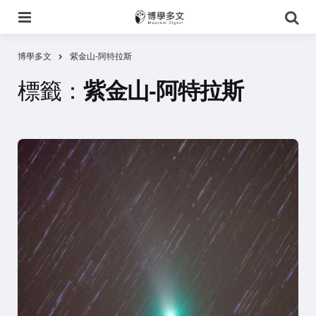
選
搜
單
尋
博學多文
紫金山-阿特拉斯
標籤：
紫金山-阿特拉斯