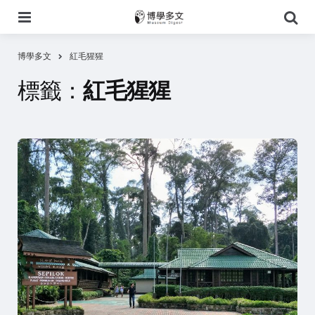
選
搜
單
尋
博學多文
紅毛猩猩
標籤：
紅毛猩猩