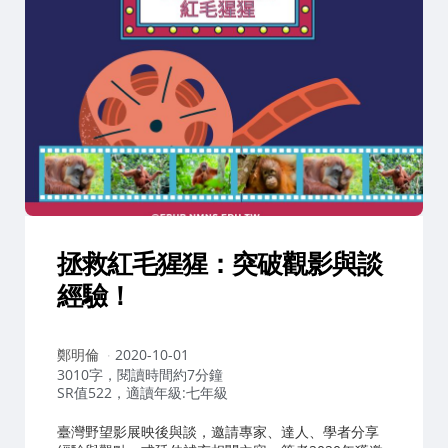
拯救紅毛猩猩：突破觀影與談
經驗！
作
鄭明倫
2020-10-01
者：
3010字，閱讀時間約7分鐘
SR值522，適讀年級:七年級
臺灣野望影展映後與談，邀請專家、達人、學者分享