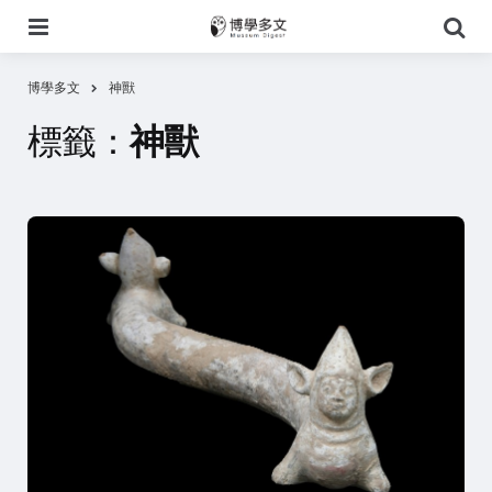
選
搜
單
尋
博學多文
神獸
標籤：
神獸