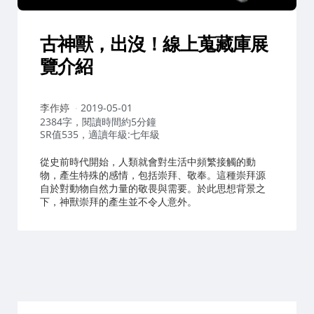
古神獸，出沒！線上蒐藏庫展
覽介紹
作
李作婷
2019-05-01
者：
2384字，閱讀時間約5分鐘
SR值535，適讀年級:七年級
從史前時代開始，人類就會對生活中頻繁接觸的動
物，產生特殊的感情，包括崇拜、敬奉。這種崇拜源
自於對動物自然力量的敬畏與需要。於此思想背景之
下，神獸崇拜的產生並不令人意外。