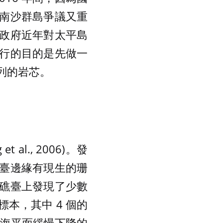
南沙群島爭議又重
政府近年對太平島
行的目的是先做一
列的岩芯。
l., 2006)。發
臺邊緣有現生的珊
礁臺上發現了少數
本，其中 4 個的
好是海平面緩慢下降的