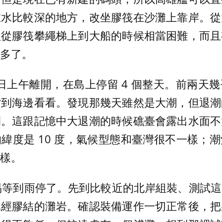
在水比較深的地方，改坐膠筏在沙灘上靠岸。從
程從膠筏攀繩梯上到大船的時候相當困難，而且
多了。
20 日上午離開，在島上停留 4 個整天。前兩
檔到海邊看看。發現那幾天雖然是大潮，但退潮
間。這跟記憶中大退潮的時候礁臺會露出水面不
緯度是 10 度，氣候型態和臺灣很不一樣；
樣。
容易等到雨停了。先到比較近的北岸組裝、測試
已經膠結的灘岩。確認裝備運作一切正常後，把