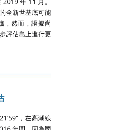
19 年 11 月。
的全新世基底可能
的珊瑚礁，然而，證據尚
步評估島上進行更
估
21’59”，在高潮線
016 年間，因為國