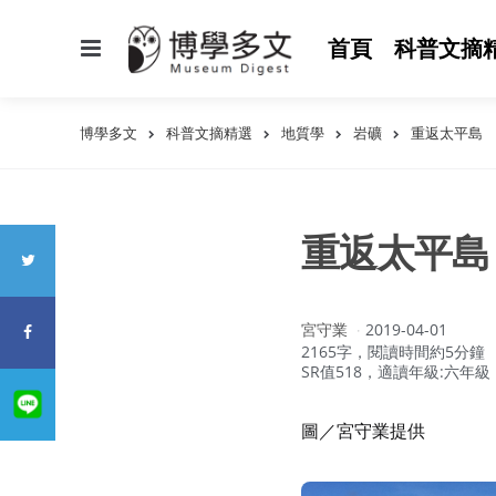
選
首頁
科普文摘
單
博學多文
科普文摘精選
地質學
岩礦
重返太平島
重返太平島
作
宮守業
2019-04-01
者：
2165字，閱讀時間約5分鐘
SR值518，適讀年級:六年級
圖／宮守業提供