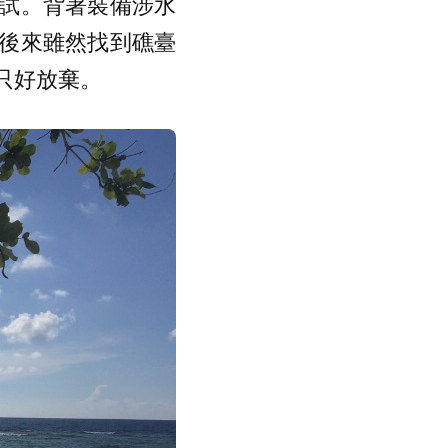
試。背著裝備涉水
後來雖然找到礁臺
只好放棄。