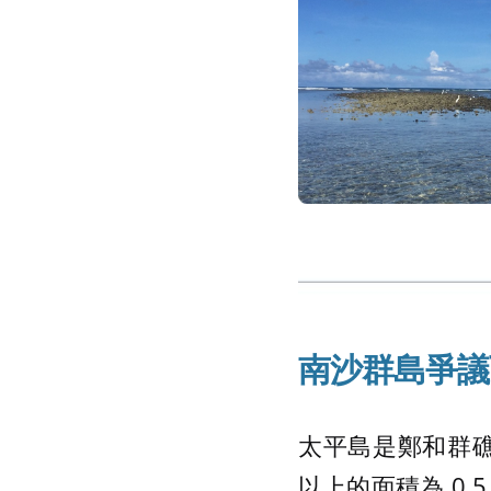
南沙群島爭議
太平島是鄭和群礁的一
以上的面積為 0.