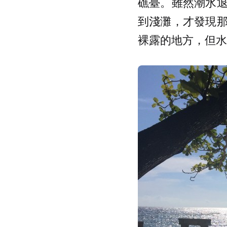
礁臺。雖然潮水
到淺灘，才發現
裸露的地方，但水