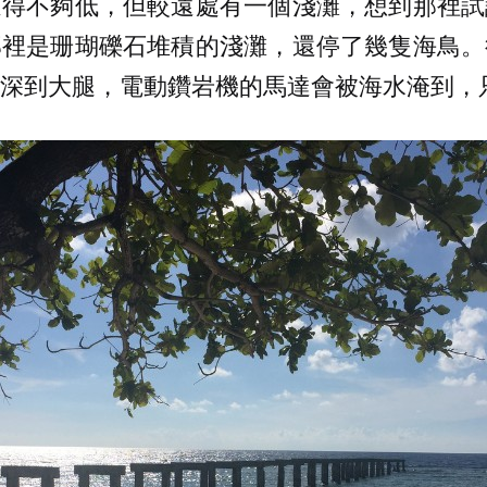
退得不夠低，但較遠處有一個淺灘，想到那裡試
那裡是珊瑚礫石堆積的淺灘，還停了幾隻海鳥。
深到大腿，電動鑽岩機的馬達會被海水淹到，