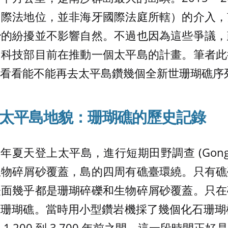
國際法地位，並非海牙國際法庭所轄）的介入，
治的紛擾並不影響自然。不過也因為這些爭議，
。科技部目前在推動一個太平島的計畫。筆者此
看看能不能再去太平島鑽幾個全新世珊瑚礁序
太平島地貌：珊瑚礁的歷史記錄
年夏天登上太平島，進行短期田野調查 (Gong et a
生物碎屑砂覆蓋，島的四周有礁臺環繞。只有礁
表面幾乎都是珊瑚碎礫和生物碎屑砂覆蓋。只在
珊瑚礁。當時用小型鑽岩機採了幾個化石珊瑚標
1,200 到 3,700 年前之間。這一段時間正