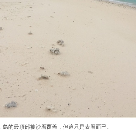
，島的最頂部被沙層覆蓋，但這只是表層而已。