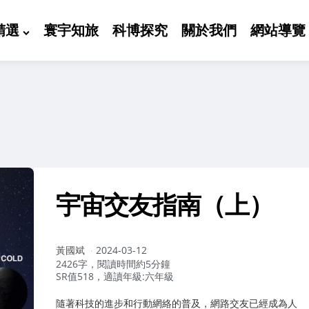
精選
寰宇知旅
科博探究
關於我們
網站導覽
宇宙交友指南（上）
作
黃國斌
2024-03-12
者：
2426字，閱讀時間約5分鐘
SR值518，適讀年級:六年級
隨著科技的進步和行動網絡的普及，網路交友已經成為人