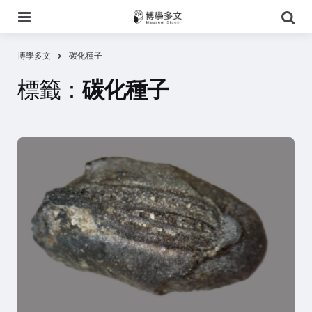
選
搜
單
尋
博學多文
碳化種子
標籤：
碳化種子