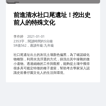
前進清水社口尾遺址！挖出史
前人的特殊文化
作
李作婷
2021-01-01
者：
2353字，閱讀時間約5分鐘
SR值562，適讀年級:九年級
社口尾遺址出土的灰坑土壤顏色偏黑，為了確認碳化
物種類，利用水洗浮選的方式，篩洗出其中摻雜的微
小遺物。透過細緻的工作與觀察，能夠從土壤中獲得
很多具可鑑定特徵的種子遺留，幫助考古學家深入認
識史前番仔園文化人的生活與環境。