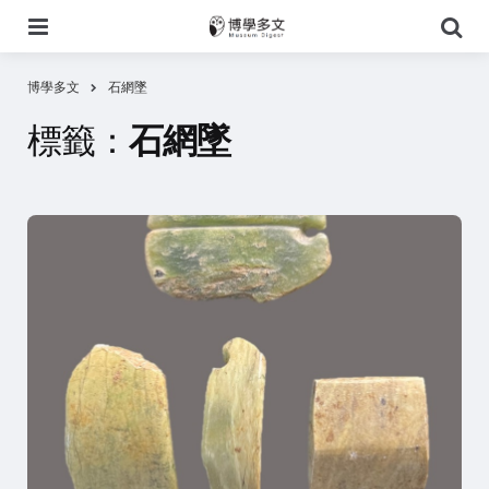
選
搜
單
尋
博學多文
石網墜
標籤：
石網墜