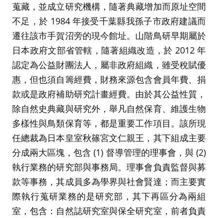
蒐藏，並成立研究機構，隨著典藏增加而原址空間
不足，於 1984 年接受千葉縣我孫子市政府建議而
遷往該市手賀沼旁的現今館址。山階鳥研早期屬於
日本政府文部省管轄，隨著組織改造，於 2012 年
認定為公益財團法人，屬非政府組織，雖受稅賦優
惠，但也須自籌經費，財務來源包含會員年費、捐
款或是政府補助研究計畫經費。由於其公益性質，
除自然史典藏與研究外，舉凡自然保育、維護生物
多樣性與鳥類保育等，都是重要工作項目。該所現
任總裁為日本皇室秋篠宮文仁親王，其下組成主要
分成兩大區塊，包含 (1) 督導管理的理事會，與 (2)
執行業務的研究部與事務局。理事會負責監督與募
款等事務，其成員多為學界與社會賢達；而主要實
際執行蒐研業務的是研究部，其下再區分為兩組
室，包含：自然誌研究室與保全研究室，前者負責