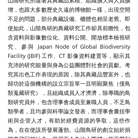
山階研究所隨著其典藏品累積、組織擴大與人員擴
增，也跟大多數歷史久遠的博物館一樣，出現空間
不足的問題，部分典藏設備、櫃體也稍呈老舊。即
使如此，山階鳥研的典藏研究工作卻具前瞻性，包
含資料與影像數位化、資料公開、開放標本檢視研
究、參與 Japan Node of Global Biodiversity
Facility (JBIF) 工作、CT 影像資料建置等，顯示其
充沛的研究能量與身為公益團體對社會的貢獻。考
究其出色工作表現的原因，除其典藏品豐富外，也
歸功於這個機構的設立宗旨單一且明顯聚焦（僅鳥
類蒐藏研究），且組織成員人才濟濟，除專職的鳥
類研究員外，包含理事會成員至兼職人員，不乏鳥
類學者，且均參與科學論文發表，而理事會囊括學
術與企管人才，有助於經費資源的爭取，這些作
為，在在使該所發展蓬勃。山階鳥研的創立始於捐