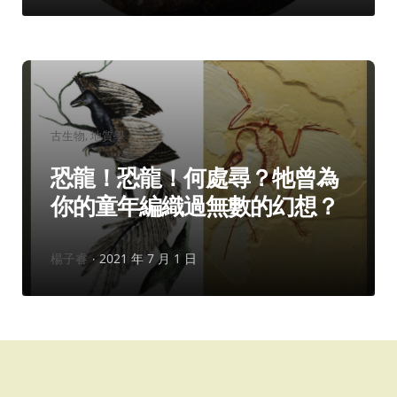
分
古生物
地質學
類：
恐龍！恐龍！何處尋？牠曾為
你的童年編織過無數的幻想？
作
楊子睿
2021 年 7 月 1 日
者：