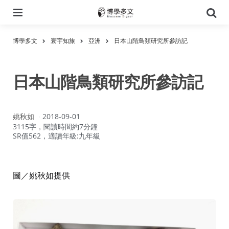
選
搜
單
尋
博學多文
寰宇知旅
亞洲
日本山階鳥類研究所參訪記
日本山階鳥類研究所參訪記
作
姚秋如
2018-09-01
者：
3115字，閱讀時間約7分鐘
SR值562，適讀年級:九年級
圖／姚秋如提供