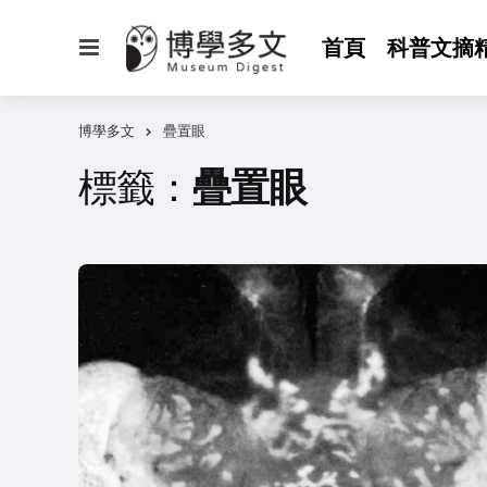
選
首頁
科普文摘
單
博學多文
疊置眼
標籤：
疊置眼