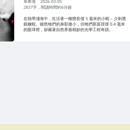
作
單希瑛
2026-03-05
者：
2837字，閱讀時間約6分鐘
在熱帶淺海中，生活著一種體長僅 5 毫米的小蝦 – 少刺透
鏡糠蝦。雖然牠們的身影微小，但牠們那直徑僅 0.4 毫米
的眼球裡，卻藏著自然界最精妙的光學工程奇蹟。