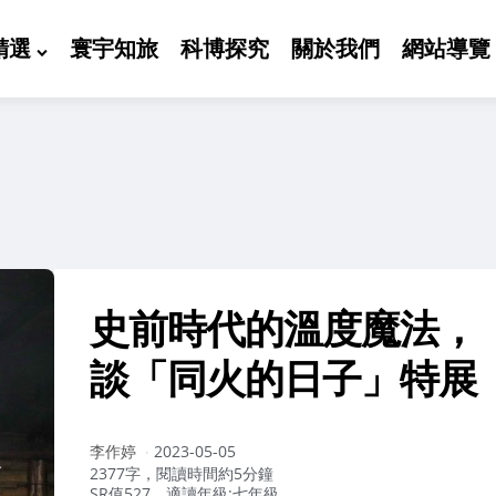
精選
寰宇知旅
科博探究
關於我們
網站導覽
史前時代的溫度魔法，
談「同火的日子」特展
作
李作婷
2023-05-05
者：
2377字，閱讀時間約5分鐘
SR值527，適讀年級:七年級