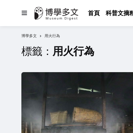
選
首頁
科普文摘
單
博學多文
用火行為
標籤：
用火行為