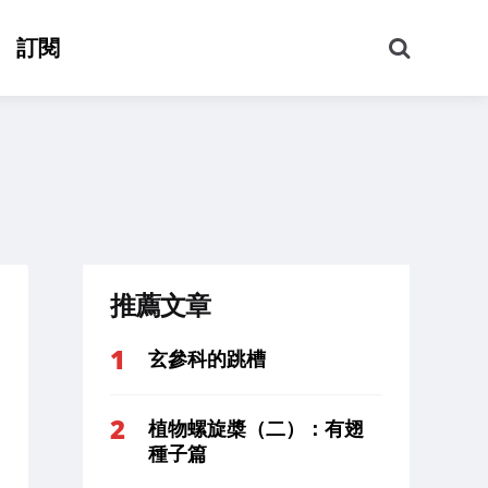
搜
訂閱
尋
推薦文章
玄參科的跳槽
植物螺旋槳（二）：有翅
種子篇