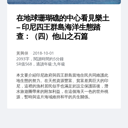
在地球珊瑚礁的中心看見樂土
– 印尼四王群島海洋生態踏
查：（四）他山之石篇
作
黃興倬
2018-10-01
者：
2093字，閱讀時間約5分鐘
SR值568，適讀年級:九年級
本文要介紹印尼政府與四王群島當地住民共同維護此
地生態的努力。在天然資源豐富、貧富差異巨大的印
尼，這裡的漁村居民似乎也滿足於設立保護區後，潛
水旅遊團帶來的附加利益，在這個海天一色的世外桃
源，暫時與這片海域維持和平的共生關係。