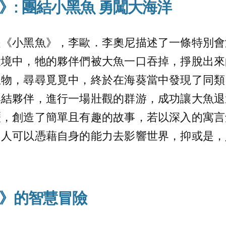
》: 團結小黑魚 勇闖大海洋
是《小黑魚》，李歐．李奧尼描述了一條特別會
環境中，牠的夥伴們被大魚一口吞掉，掙脫出來
生物，尋尋覓覓中，終於在海葵當中發現了同類
集結夥伴，進行一場壯觀的群游，成功讓大魚退
歷，創造了簡單且有趣的故事，若以深入的寓言
，人可以憑藉自身的能力去影響世界，抑或是，
》的智慧冒險