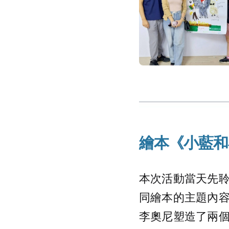
繪本《小藍和
本次活動當天先
同繪本的主題內
李奧尼塑造了兩