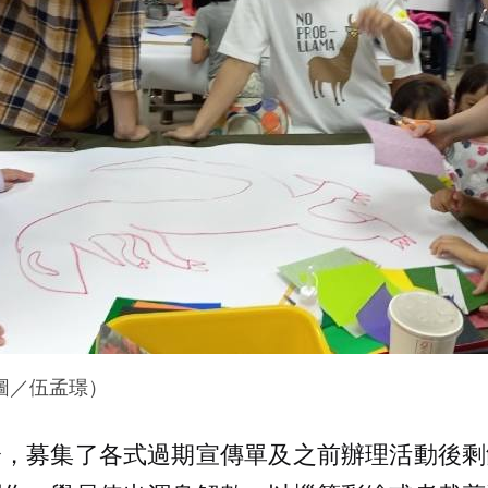
圖／伍孟璟）
分，募集了各式過期宣傳單及之前辦理活動後剩