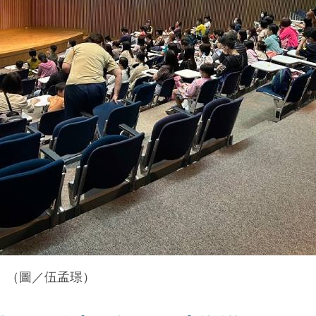
。（圖／伍孟璟）