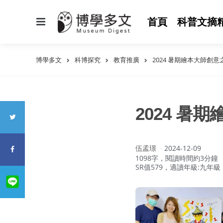
選
首頁
科普文摘
單
博學多文
科博探究
教育推廣
2024 暑期繪本大師創
2024 暑
作
伍孟璟
2024-12-09
者：
1098字，閱讀時間約3分鐘
SR值579，適讀年級:九年級