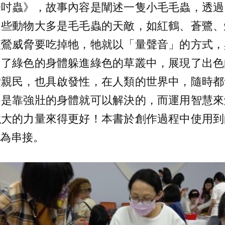
一吋蟲》，故事內容是闡述一隻小毛毛蟲，透過
這些動物大多是毛毛蟲的天敵，如紅鶴、蒼鷺、
夜鶯威脅要吃掉牠，牠就以「量聲音」的方式，
用了綠色的身體躲進綠色的草叢中，展現了出色
愛親民，也具啟發性，在人類的世界中，隨時都
不是靠強壯的身體就可以解決的，而運用智慧來
強大的力量來得更好！本書於創作過程中使用到
為串接。