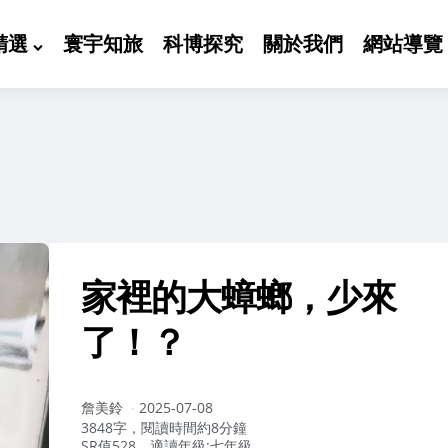
精選
寰宇知旅
科博探究
關於我們
網站導覽
家裡的大蟑螂，少來
了！？
作
詹美鈴
2025-07-08
者：
3848字，閱讀時間約8分鐘
SR值528，適讀年級:七年級