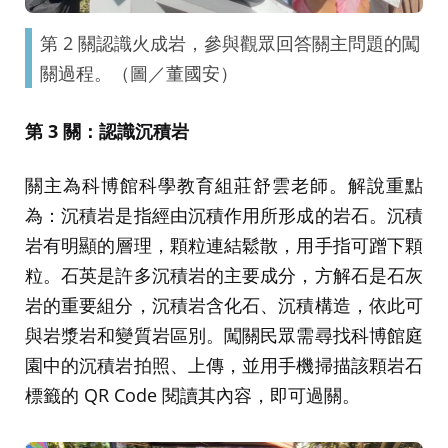
第 2 關認識火成岩，參與觀眾回答關主問題的闖
關過程。（圖／董國安）
第 3 關：認識沉積岩
關主為科博館科學教育組莊舒雲老師。解說重點
為：沉積岩是指經由沉積作用所形成的岩石。沉積
岩有明顯的層理，顆粒連結鬆散，用手指可蹭下顆
粒。石英是許多沉積岩的主要成分，方解石是石灰
岩的重要組分，沉積岩含化石、沉積構造，依此可
與岩漿岩和變質岩區別。闖關民眾需尋找科博館庭
園中的沉積岩拍照、上傳，並用手機掃描該顆岩石
標籤的 QR Code 閱讀其內容，即可過關。