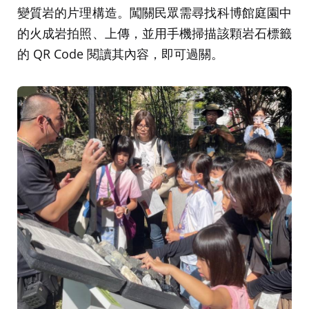
變質岩的片理構造。闖關民眾需尋找科博館庭園中
的火成岩拍照、上傳，並用手機掃描該顆岩石標籤
的 QR Code 閱讀其內容，即可過關。