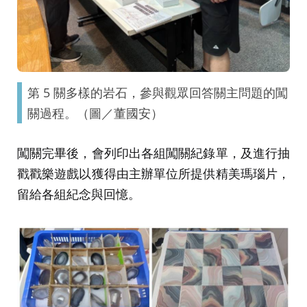
第 5 關多樣的岩石，參與觀眾回答關主問題的闖
關過程。（圖／董國安）
闖關完畢後，會列印出各組闖關紀錄單，及進行抽
戳戳樂遊戲以獲得由主辦單位所提供精美瑪瑙片，
留給各組紀念與回憶。