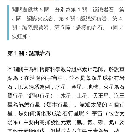
闖關遊戲共 5 關，分別為第 1 關：認識岩石、第
2 關：認識火成岩、第 3 關：認識沉積岩、第 4
關：認識變質岩、第 5 關：多樣的岩石。（圖／
侯虹如）
第 1 關：認識岩石
本關關主為科博館科學教育組林素止老師。解說重
點為：在浩瀚的宇宙中，並不是每顆星球都有岩
石，以太陽系為例，水星、金星、地球、火星為石
質行星（類地行星）；木星、土星、天王星、海王
星為氣態行星（類木行星）。靠近太陽的 4 個行
星，是如何演化形成岩石行星呢？ 宇宙（包含太
陽系）主要由高揮發性元素（氫、氦、碳、氮）及
其他元素所組成，但構成岩石主要元素為氧、矽、