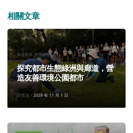
相關文章
分
教育推廣
科博探究
類：
探究都市生態綠洲與廊道，營
造友善環境公園都市
作
吳景達
2024 年 11 月 1 日
者：