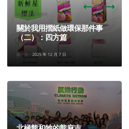
分
教育推廣
科博探究
類：
關於我用摺紙做環保那件事
（二）：四方篇
作
嚴中佑
2025 年 12 月 7 日
者：
分
教育推廣
科博探究
類：
北極熊和牠的熊麻吉