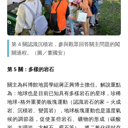
第 4 關認識沉積岩，參與觀眾回答關主問題的闖
關過程。（圖／董國安）
第 5 關：多樣的岩石
關主為科博館地質學組蔣正興博士擔任。解說重點
為：地球也是目前已知具有多樣岩石的星球，珍稀
地球–格外重要的板塊運動（認識岩石的家 – 火成
岩、沉積岩、變質岩），地球板塊運動也是溫度氣
候的調節器，促使某些岩石、礦物的形成（碳酸
岩、大理岩、方解石、霰石等），將二氧化碳封存