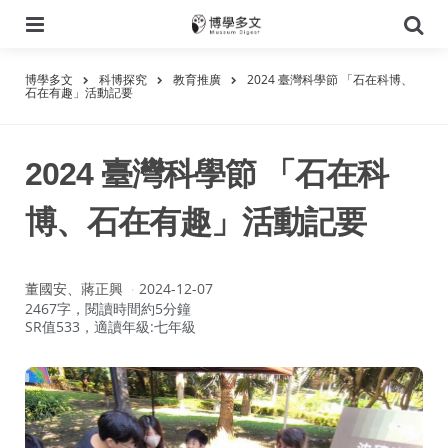
選
搜
單
尋
博學多文
科博探究
教育推廣
2024 臺灣科學節 「石在科博、
石在有趣」活動記要
2024 臺灣科學節 「石在科
博、石在有趣」活動記要
作
董國安、蔣正興
2024-12-07
者：
2467字，閱讀時間約5分鐘
SR值533，適讀年級:七年級