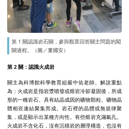
第 1 關認識岩石關，參與觀眾回答關主問題的闖
關過程。（圖／董國安）
第 2 關：認識火成岩
關主為科博館科學教育組嚴中佑老師。解說重點
為：火成岩是指岩漿噴發或熔岩冷卻凝固後，所成
形的一種岩石。具有結晶成因的礦物顆粒。礦物晶
體相崁連結聚集而成。岩石裡的晶體或無規律聚
集，或是顯示出某種方向性。有些熔岩充滿氣孔。
火成岩不含化石，沒有沉積岩的層理構造，也沒有