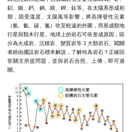
鋁、鐵、鈣、鈉、鎂、鉀、鈦等。在太陽系形成初
期，因受溫度、太陽風等影響，將高揮發性元素
（氫、氦、碳、氮）吹至較遠的外圍，而形成類地
行星與類木行星。地球上的岩石可依形成原因，區
分為火成岩、沉積岩、變質岩等 3 大類岩石。闖關
者經由擺設岩石標本解說，了解何為岩石？正確回
答關主所提問題，並與岩石合照、上傳，即可過
關。