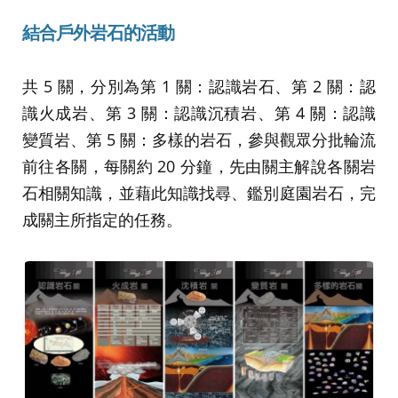
結合戶外岩石的活動
共 5 關，分別為第 1 關：認識岩石、第 2 關：認
識火成岩、第 3 關：認識沉積岩、第 4 關：認識
變質岩、第 5 關：多樣的岩石，參與觀眾分批輪流
前往各關，每關約 20 分鐘，先由關主解說各關岩
石相關知識，並藉此知識找尋、鑑別庭園岩石，完
成關主所指定的任務。