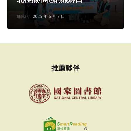
作
鄒佩琪
2025 年 6 月 7 日
者：
推薦夥伴