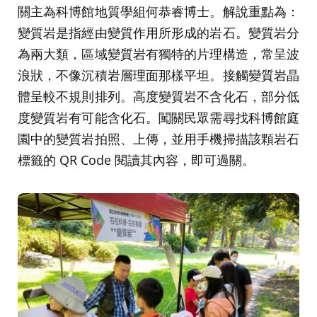
關主為科博館地質學組何恭睿博士。解說重點為：
變質岩是指經由變質作用所形成的岩石。變質岩分
為兩大類，區域變質岩有獨特的片理構造，常呈波
浪狀，不像沉積岩層理面那樣平坦。接觸變質岩晶
體呈較不規則排列。高度變質岩不含化石，部分低
度變質岩有可能含化石。闖關民眾需尋找科博館庭
園中的變質岩拍照、上傳，並用手機掃描該顆岩石
標籤的 QR Code 閱讀其內容，即可過關。