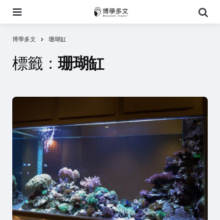
選
搜
單
尋
博學多文
珊瑚缸
標籤：
珊瑚缸