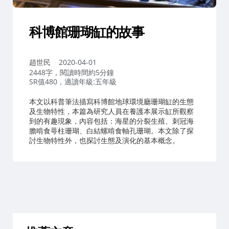
科博館珊瑚缸的故事
作
趙世民
2020-04-01
者：
2448字，閱讀時間約5分鐘
SR值480，適讀年級:五年級
本文以科普筆法描寫科博館地球環境廳珊瑚缸的生態
及生物特性，本篇為研究人員在養護本展示缸所觀察
到的有趣現象，內容包括：海星的分裂生殖、刺冠海
膽啃食萼柱珊瑚、白結螺啃食軸孔珊瑚。本文除了探
討生物特性外，也探討生態及演化的基本概念。