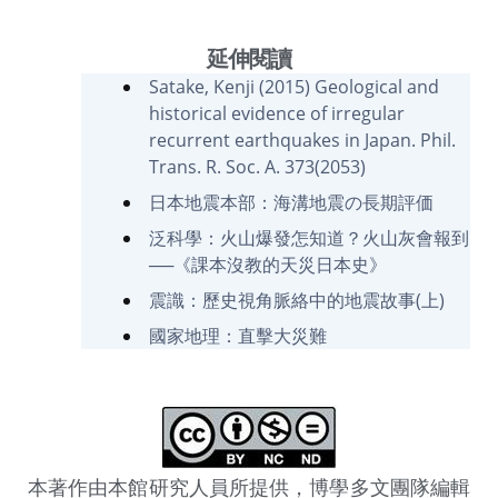
延伸閱讀
Satake, Kenji (2015) Geological and
historical evidence of irregular
recurrent earthquakes in Japan. Phil.
Trans. R. Soc. A. 373(2053)
日本地震本部：海溝地震の長期評価
泛科學：火山爆發怎知道？火山灰會報到
──《課本沒教的天災日本史》
震識：歷史視角脈絡中的地震故事(上)
國家地理：直擊大災難
本著作由本館研究人員所提供，博學多文團隊編輯