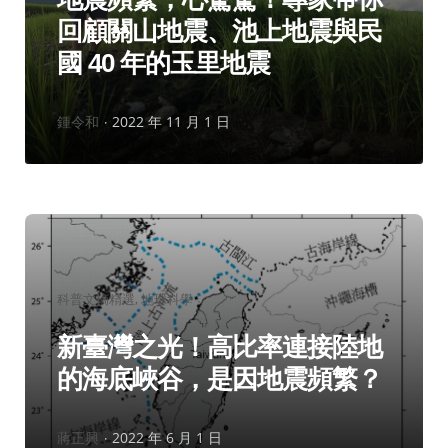
回顧關山地震、池上地震與民
國 40 年的玉里地震
作
鍾令和
2022 年 11 月 1 日
者：
分
科普文摘精選
地球科學
類：
新臺灣之光！高比率連接陸地
的海底峽谷，是因地震頻繁？
作
蔣正興
2022 年 6 月 1 日