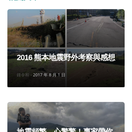
分
科普文摘精選
地球科學
類：
2016 熊本地震野外考察與感想
作
鍾令和
2017 年 8 月 1 日
者：
分
科普文摘精選
地球科學
類：
地震頻繁，心驚驚！專家帶你