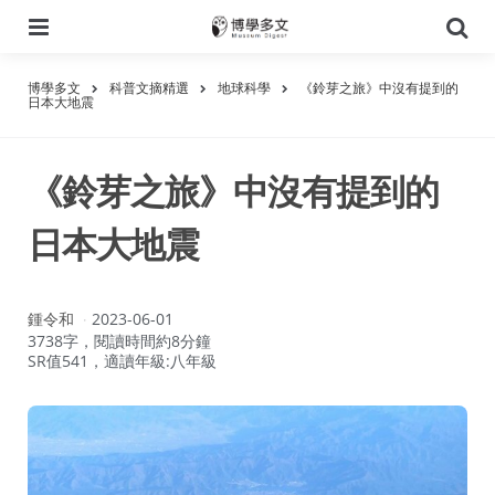
選
搜
單
尋
博學多文
科普文摘精選
地球科學
《鈴芽之旅》中沒有提到的
日本大地震
《鈴芽之旅》中沒有提到的
日本大地震
作
鍾令和
2023-06-01
者：
3738字，閱讀時間約8分鐘
SR值541，適讀年級:八年級