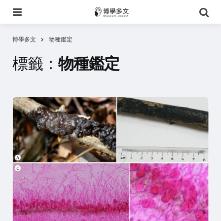
選
搜
單
尋
博學多文
物種鑑定
標籤：
物種鑑定