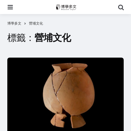
選
搜
單
尋
博學多文
營埔文化
標籤：
營埔文化