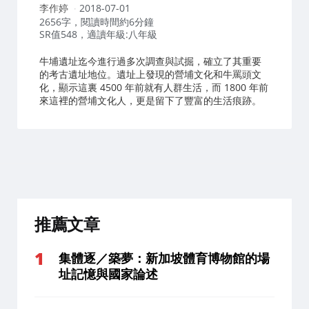
作
李作婷
2018-07-01
者：
2656字，閱讀時間約6分鐘
SR值548，適讀年級:八年級
牛埔遺址迄今進行過多次調查與試掘，確立了其重要
的考古遺址地位。遺址上發現的營埔文化和牛罵頭文
化，顯示這裏 4500 年前就有人群生活，而 1800 年前
來這裡的營埔文化人，更是留下了豐富的生活痕跡。
推薦文章
集體逐／築夢：新加坡體育博物館的場
址記憶與國家論述