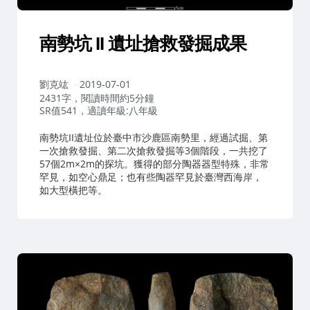
南勢坑 II 遺址搶救發掘成果
作
劉克竑
2019-07-01
者：
2431字，閱讀時間約5分鐘
SR值541，適讀年級:八年級
南勢坑II遺址位於臺中市沙鹿區南勢里，經過試掘、第
一次搶救發掘、第二次搶救發掘等3個階段，一共挖了
57個2m×2m的探坑。獲得的部分陶器器型特殊，非常
罕見，如空心鼎足；也有些陶器罕見於臺灣西海岸，
如大型橫把等。