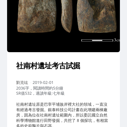
社南村遺址考古試掘
作
劉克竑
2019-02-01
者：
2036字，閱讀時間約5分鐘
SR值532，適讀年級:七年級
社南村遺址原是巴宰平埔族岸裡大社的領域，一直沒
有經過考古發掘。銀泰科技公司計畫在此增建兩棟廠
房，因為位在社南村遺址範圍內，所以委託國立自然
科學博物館進行田野發掘，共挖了 8 個探坑，有相當
多的史前陶片與石器。