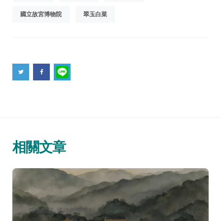
國立故宮博物院
翠玉白菜
相關文章
分
博物館誌
博物館學季刊
類：