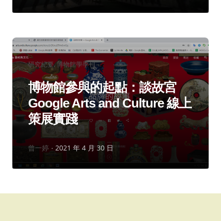
者：
分
研究紀要
博物館學季刊
類：
博物館參與的起點：談故宮
Google Arts and Culture 線上
策展實踐
作
曾一婷
2021 年 4 月 30 日
者：