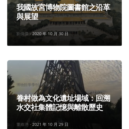
我國故宮博物院圖書館之沿革
與展望
作
劉偉傑
2020 年 10 月 30 日
者：
分
博物館學季刊
研究紀要
類：
眷村做為文化遺址場域：回溯
水交社集體記憶與離散歷史
作
董維琇
2021 年 10 月 29 日