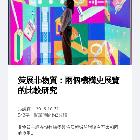
策展非物質：兩個機構史展覽
的比較研究
作
張婉真
2016-10-31
者：
543字，閱讀時間約2分鐘
非物質一詞在博物館學與策展領域的討論有不太相同
的側重...