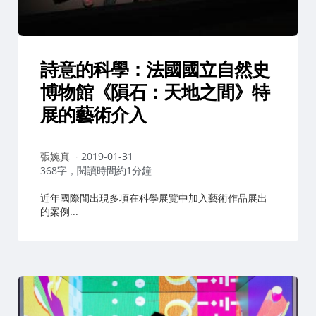
詩意的科學：法國國立自然史
博物館《隕石：天地之間》特
展的藝術介入
作
張婉真
2019-01-31
者：
368字，閱讀時間約1分鐘
近年國際間出現多項在科學展覽中加入藝術作品展出
的案例...