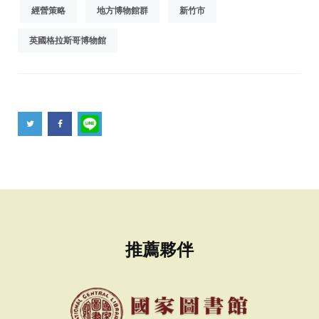
經營策略
地方博物館群
新竹市
英國格拉斯哥博物館
推薦夥伴