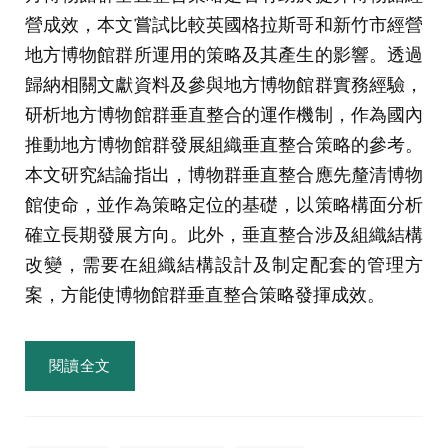
營成效，本文嘗試比較英國格拉斯哥和新竹市經營
地方博物館群所運用的策略及其產生的影響。透過
歸納相關文獻資料及參與地方博物館群實務經驗，
研析地方博物館群垂直整合的運作機制，作為國內
推動地方博物館群發展組織垂直整合策略的參考。
本文研究結論指出，博物群垂直整合應先釐清博物
館使命，並作為策略定位的基礎，以策略構面分析
確立長期發展方向。此外，垂直整合涉及組織結構
改變，需要在組織結構設計及制定配套的管理方
案，方能使博物館群垂直整合策略發揮成效。
閱讀全文