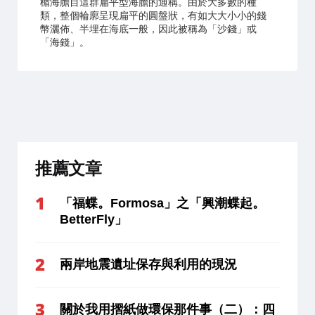
楯海膽目這群扁平型海膽的通稱。由於大多數的種
類，整個輪廓呈現扁平的圓盤狀，有如大大小小的錢
幣灑佈、半埋在海底一般，因此被稱為「沙錢」或
「海錢」。
推薦文章
「福蝶。Formosa」之「興潮蝶起。
BetterFly」
兩岸地震遺址保存與利用的現況
關於我用摺紙做環保那件事（二）：四