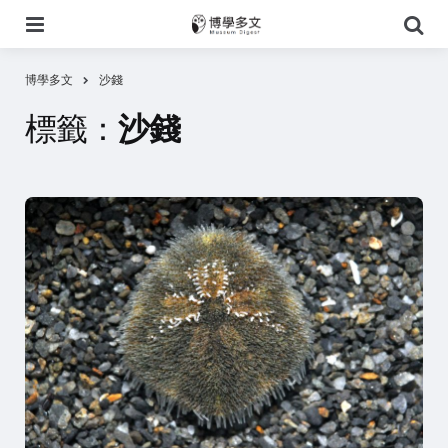
選
搜
單
尋
博學多文
沙錢
標籤：
沙錢