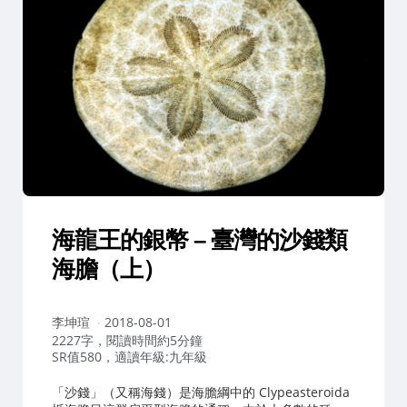
海龍王的銀幣 – 臺灣的沙錢類
海膽（上）
作
李坤瑄
2018-08-01
者：
2227字，閱讀時間約5分鐘
SR值580，適讀年級:九年級
「沙錢」（又稱海錢）是海膽綱中的 Clypeasteroida