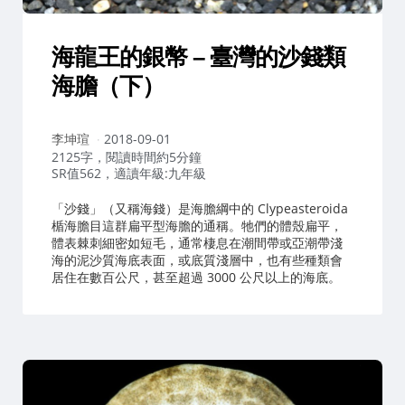
海龍王的銀幣 – 臺灣的沙錢類
海膽（下）
作
李坤瑄
2018-09-01
者：
2125字，閱讀時間約5分鐘
SR值562，適讀年級:九年級
「沙錢」（又稱海錢）是海膽綱中的 Clypeasteroida
楯海膽目這群扁平型海膽的通稱。牠們的體殼扁平，
體表棘刺細密如短毛，通常棲息在潮間帶或亞潮帶淺
海的泥沙質海底表面，或底質淺層中，也有些種類會
居住在數百公尺，甚至超過 3000 公尺以上的海底。