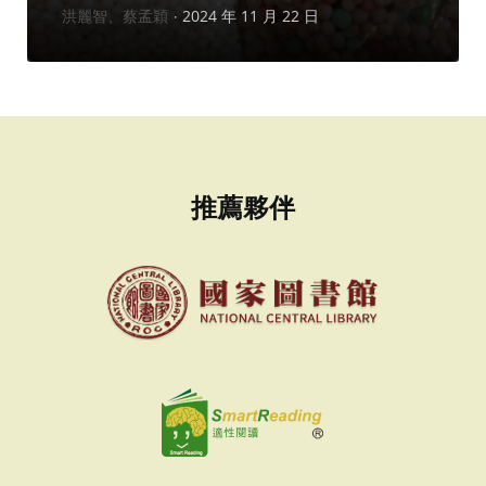
作
洪麗智、蔡孟穎
2024 年 11 月 22 日
者：
推薦夥伴