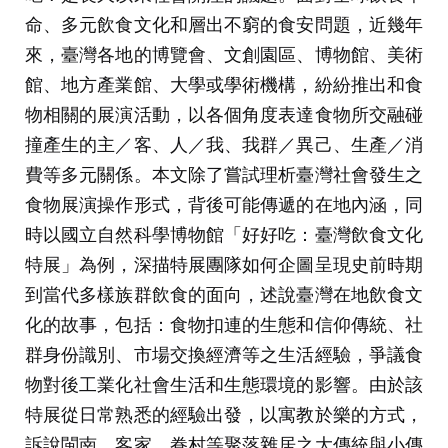
命、多元飲食文化和層出不窮的食安問題，近幾年
來，臺灣各地的博覽會、文創園區、博物館、美術
館、地方產業館、大學或學術機構，紛紛推出和食
物相關的展演活動，以各個角度表達食物所交融碰
撞產生的主／客、人／我、我群／異己、生產／消
費等多元關係。本文除了嘗試理析臺灣社會發生之
食物展演操作形式，背後可能傳遞的在地內涵，同
時以國立自然科學博物館「好好吃：臺灣飲食文化
特展」為例，深描特展團隊如何企圖呈現史前時期
到當代多樣族群飲食的面向，述說臺灣在地飲食文
化的故事，包括：食物扣連的生態和信仰傳統、社
群身份識別、市場交換經濟等之生活經驗，爭議食
物對後工業化社會生活和生態環境的影響。由於該
特展從日常熟悉的經驗出發，以寓教於樂的方式，
訴說閩南、客家、眷村等聚落雜居之大傳統與小傳