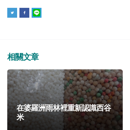
相關文章
分
科博探究
展示設計
類：
在婆羅洲雨林裡重新認識西谷
米