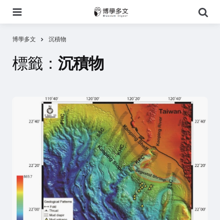
選
搜
單
尋
博學多文
沉積物
標籤：
沉積物