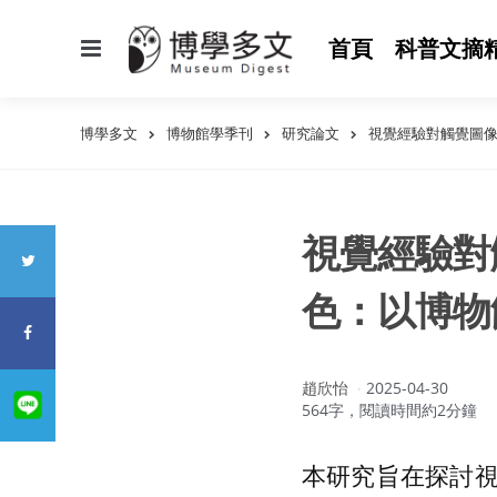
選
首頁
科普文摘
單
博學多文
博物館學季刊
研究論文
視覺經驗對觸覺圖
視覺經驗對
色：以博物
作
趙欣怡
2025-04-30
者：
564字，閱讀時間約2分鐘
本研究旨在探討