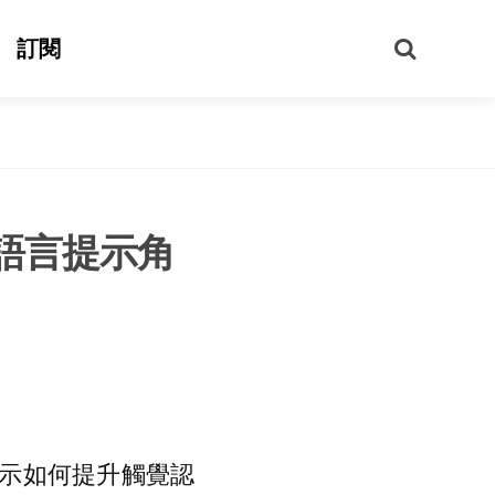
搜
訂閱
尋
語言提示角
示如何提升觸覺認