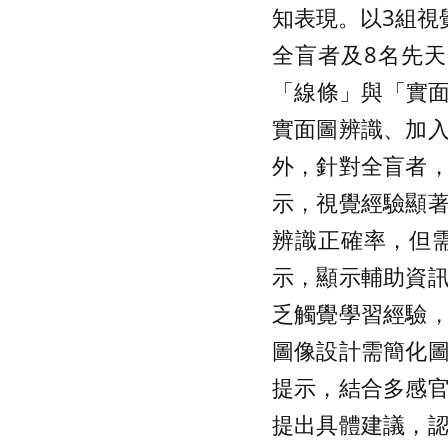
知表現。以3組視
全盲者及8名先
「線條」與「實面
實面圖辨識、加
外，針對全盲者
示，視覺經驗顯
辨識正確率，但
示，顯示輔助資
乏觸覺學習經驗
圖像設計需簡化
提示，結合多感
提出具體建議，