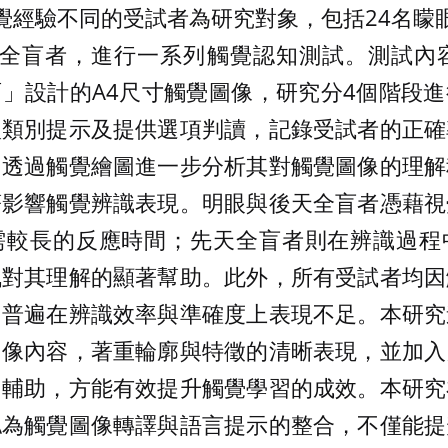
覺經驗不同的受試者為研究對象，包括24名矇
天全盲者，進行一系列觸覺認知測試。測試內容
」設計的A4尺寸觸覺圖像，研究分4個階段
入類別提示及提供選項判讀，記錄受試者的正確
，透過觸覺繪圖進一步分析其對觸覺圖像的理解
著影響觸覺辨識表現。明眼與後天全盲者憑藉視
需較長的反應時間；先天全盲者則在辨識過程
訊對其理解的顯著幫助。此外，所有受試者均因
，普遍在辨識效率與準確度上表現不足。本研究
圖像內容，著重輪廓與特徵的清晰表現，並加入
官輔助，方能有效提升觸覺學習的成效。本研究
認為觸覺圖像轉譯與語言提示的整合，不僅能提