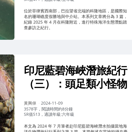
位於菲律賓西南部，巴拉望省北端的科隆地區，是國際知
名的珊瑚礁度假勝地與中介站。本系列文章將分為 3 篇，
紀錄 2025 年 4 月在科隆附近，進行特殊海洋生態潛點踏
查參訪之紀行。
印尼藍碧海峽潛旅紀行
（三）：頭足類小怪物
作
黃興倬
2024-11-09
者：
3578字，閱讀時間約8分鐘
SR值513，適讀年級:六年級
本文為 2024 年 7 月筆者赴印尼藍碧海峽潛水拍攝當地海
洋生物潛旅紀行系列之第 3 篇。本篇敘述在當地拍攝在臺