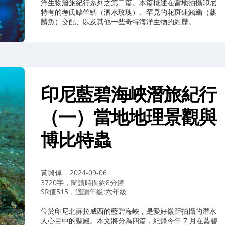
洋生物潛旅紀行系列之第二篇。本篇概述在當地拍攝印尼
特有的考氏鰭竺鯛（泗水玫瑰）、罕見的花斑連鰭䲗（麒
麟魚）交配、以及其他一些奇特海洋生物的經歷。
印尼藍碧海峽潛旅紀行
（一）當地地理景觀與
博比特蟲
作
黃興倬
2024-09-06
者：
3720字，閱讀時間約8分鐘
SR值515，適讀年級:六年級
位於印尼北蘇拉威西的藍碧海峽，是愛好微距拍攝的潛水
人心目中的聖殿。本文將分為四篇，紀錄今年 7 月在藍碧