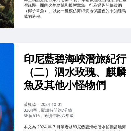
灣緣慳一面的火焰烏賊和擬態章魚、行為逗趣的條紋蛸
（椰子章魚）、以及一種模仿海綿質地保護色的未知種烏
賊的過程。
印尼藍碧海峽潛旅紀行
（二）泗水玫瑰、麒麟
魚及其他小怪物們
作
黃興倬
2024-10-01
者：
3304字，閱讀時間約7分鐘
SR值516，適讀年級:六年級
本文為 2024 年 7 月筆者赴印尼藍碧海峽潛水拍攝當地海