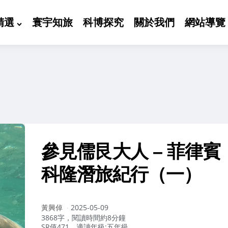
精選
寰宇知旅
科博探究
關於我們
網站導覽
參見儒艮大人 – 菲律賓
科隆潛旅紀行（一）
作
黃興倬
2025-05-09
者：
3868字，閱讀時間約8分鐘
SR值471，適讀年級:五年級