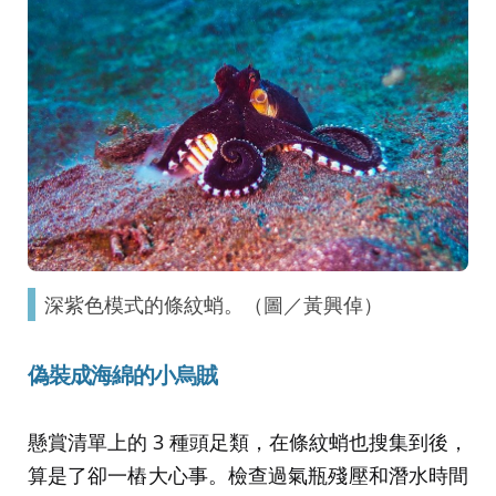
深紫色模式的條紋蛸。（圖／黃興倬）
偽裝成海綿的小烏賊
懸賞清單上的 3 種頭足類，在條紋蛸也搜集到後，
算是了卻一樁大心事。檢查過氣瓶殘壓和潛水時間