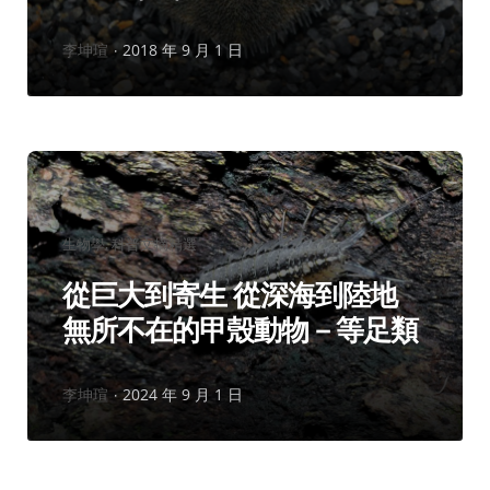
作
李坤瑄
2018 年 9 月 1 日
者：
分
生物學
科普文摘精選
類：
從巨大到寄生 從深海到陸地
無所不在的甲殼動物－等足類
作
李坤瑄
2024 年 9 月 1 日
者：