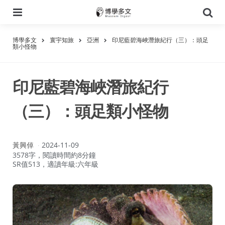
選
搜
單
尋
博學多文
寰宇知旅
亞洲
印尼藍碧海峽潛旅紀行（三）：頭足
類小怪物
印尼藍碧海峽潛旅紀行
（三）：頭足類小怪物
作
黃興倬
2024-11-09
者：
3578字，閱讀時間約8分鐘
SR值513，適讀年級:六年級