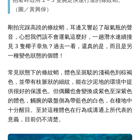
（圖／黃興倬）
剛拍完踩高蹺的條紋蛸，耳邊又響起了敲氣瓶的聲
音，心想我們該不會運氣這麼好，一趟潛水連續撞
見 3 隻椰子章魚？過去一看，還真的是，而且是另
一種變色狀態的個體！
常見狀態下的條紋蛸，體色呈斑駁的淺褐色到棕褐
色，並帶有枝脈狀的細紋，能在沙泥地的環境中提
供很好的保護色。但偶爾也會變換成紫色至深紫色
的體色，觸腕的吸盤側為帶藍色的白色，在棲地中
十分醒目。至於這種體色在行為或溝通上所代表的
意義，目前仍不清楚。