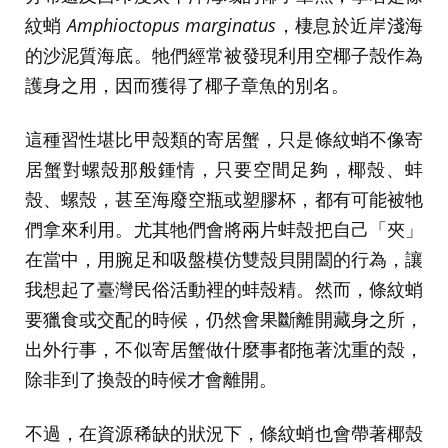
紋蛸
Amphioctopus marginatus
，棲息於近岸淺海
的沙泥質海底。牠們經常被發現利用空椰子殼作為
護身之用，因而獲得了椰子章魚的別名。
這種習性堪比甲殼類的寄居蟹，只是條紋蛸不像寄
居蟹對螺殼那般鍾情，只要空間足夠，椰殼、蚌
殼、螺殼，甚至海廢空瓶或塑膠杯，都有可能被牠
們拿來利用。尤其牠們會將兩片蚌殼把自己「夾」
在當中，用腕足和吸盤模仿雙殼貝開闔的行為，讓
我想起了臺灣民俗活動裡的蚌殼精。然而，條紋蛸
要獵食或交配的時候，仍然會果斷離開藏身之所，
出外行事，不似寄居蟹做什麼事都拖著沈重的殼，
除非到了換殼的時候才會離開。
不過，在資源稀缺的狀況下，條紋蛸也會帶著椰殼