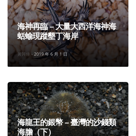
分
生物學
科普文摘精選
類：
海神再臨 – 大量大西洋海神海
蛞蝓現蹤墾丁海岸
作
黃興倬
2019 年 6 月 1 日
者：
分
生物學
科普文摘精選
類：
海龍王的銀幣 – 臺灣的沙錢類
海膽（下）