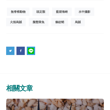
無脊椎動物
頭足類
藍碧海峽
水中攝影
火焰烏賊
擬態章魚
條紋蛸
烏賊
相關文章