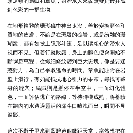
頭足類的烏賊和章魚，對潛水人來說無疑是最具魔
幻色彩的一群生物。
在地形複雜的珊瑚礁中神出鬼沒，善於變換顏色和
質地的皮膚，不論是在斑駁的礁岩，或是紛雜的珊
瑚叢，都有如披上隱形斗篷，足以讓粗心的潛水人
視而不見。但若行蹤敗露，身上的體色便會開始不
斷瞬息萬變，從纖細條紋變到巨大斑塊，像是要迷
惑對方，為自己爭取逃命的時間。章魚能貼附在岩
壁上滑行，有如能抵抗地心引力的果凍，尋找可藏
身的縫穴；烏賊則是懸停在半空中，一面幻化體
色，一面評估逃亡的路線，等待時機成熟，將蓄積
在體內的水透過靈活的漏斗口噴洩而出，瞬間不見
蹤影。
這次不辭千里來到藍碧這個微距天堂，當然想把在