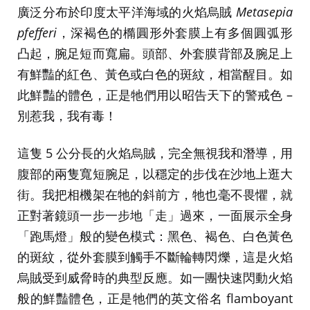
廣泛分布於印度太平洋海域的火焰烏賊
Metasepia
pfefferi
，深褐色的橢圓形外套膜上有多個圓弧形
凸起，腕足短而寬扁。頭部、外套膜背部及腕足上
有鮮豔的紅色、黃色或白色的斑紋，相當醒目。如
此鮮豔的體色，正是牠們用以昭告天下的警戒色 –
別惹我，我有毒！
這隻 5 公分長的火焰烏賊，完全無視我和潛導，用
腹部的兩隻寬短腕足，以穩定的步伐在沙地上逛大
街。我把相機架在牠的斜前方，牠也毫不畏懼，就
正對著鏡頭一步一步地「走」過來，一面展示全身
「跑馬燈」般的變色模式：黑色、褐色、白色黃色
的斑紋，從外套膜到觸手不斷輪轉閃爍，這是火焰
烏賊受到威脅時的典型反應。如一團快速閃動火焰
般的鮮豔體色，正是牠們的英文俗名 flamboyant