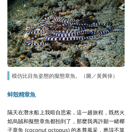
模仿比目魚姿態的擬態章魚。（圖／黃興倬）
蚌殼精章魚
隔天在潛水船上我暗自思索，這一趟旅程，既然火
焰烏賊和擬態章魚都拍到了，那麼我再許願一睹椰
子章魚 (coconut octopus) 的本尊風采，應該不算