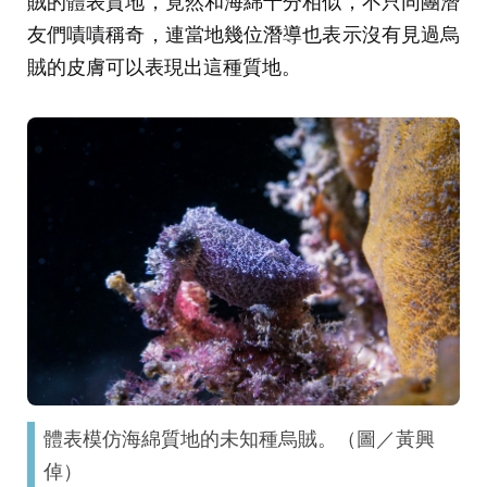
賊的體表質地，竟然和海綿十分相似，不只同團潛
友們嘖嘖稱奇，連當地幾位潛導也表示沒有見過烏
賊的皮膚可以表現出這種質地。
體表模仿海綿質地的未知種烏賊。（圖／黃興
倬）