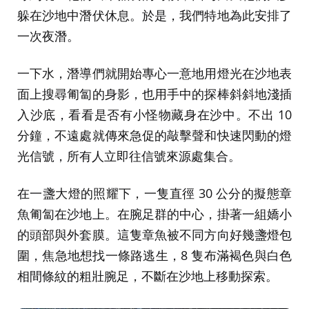
躲在沙地中潛伏休息。於是，我們特地為此安排了
一次夜潛。
一下水，潛導們就開始專心一意地用燈光在沙地表
面上搜尋匍匐的身影，也用手中的探棒斜斜地淺插
入沙底，看看是否有小怪物藏身在沙中。不出 10
分鐘，不遠處就傳來急促的敲擊聲和快速閃動的燈
光信號，所有人立即往信號來源處集合。
在一盞大燈的照耀下，一隻直徑 30 公分的擬態章
魚匍匐在沙地上。在腕足群的中心，掛著一組嬌小
的頭部與外套膜。這隻章魚被不同方向好幾盞燈包
圍，焦急地想找一條路逃生，8 隻布滿褐色與白色
相間條紋的粗壯腕足，不斷在沙地上移動探索。