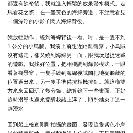
都還有餘裕後，我就進入輕鬆的放呆潛水模式。走
馬看花之際，在一叢黃色的海綿旁邊，不經意看見
一個漂浮的小影子閃入海綿背後。
我放輕動作，繞到海綿背後一看。呵，是一隻不到
1 公分的小烏賊。我湊上前想近距離觀察，小烏賊
沒有逃走，卻又繞到海綿另一面，跟我玩起捉迷藏
的遊戲。我找好位置，把相機調到錄影模式，一眼
看著觀景窗，一隻手繞到海綿後試圖把牠從躲藏的
位置逼出來，另一隻手準備按相機按鈕。就這樣雙
方來來回回玩了幾分鐘，總算錄下一些畫面。正好
這時潛導也過來提醒我該上浮了，順勢結束了這一
趟潛水。
回到船上檢查剛剛拍攝的畫面，發現這隻紫色小烏