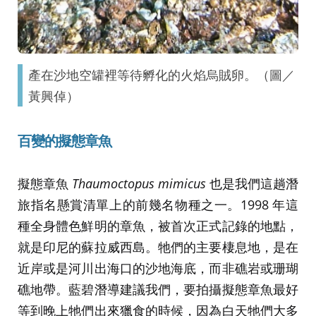
產在沙地空罐裡等待孵化的火焰烏賊卵。（圖／
黃興倬）
百變的擬態章魚
擬態章魚
Thaumoctopus mimicus
也是我們這趟潛
旅指名懸賞清單上的前幾名物種之一。1998 年這
種全身體色鮮明的章魚，被首次正式記錄的地點，
就是印尼的蘇拉威西島。牠們的主要棲息地，是在
近岸或是河川出海口的沙地海底，而非礁岩或珊瑚
礁地帶。藍碧潛導建議我們，要拍攝擬態章魚最好
等到晚上牠們出來獵食的時候，因為白天牠們大多