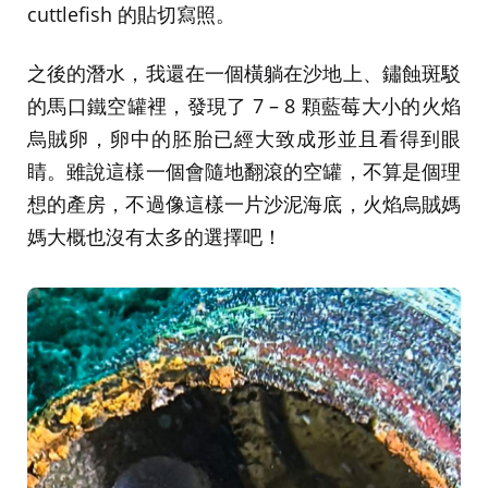
cuttlefish 的貼切寫照。
之後的潛水，我還在一個橫躺在沙地上、鏽蝕斑駁
的馬口鐵空罐裡，發現了 7 – 8 顆藍莓大小的火焰
烏賊卵，卵中的胚胎已經大致成形並且看得到眼
睛。雖說這樣一個會隨地翻滾的空罐，不算是個理
想的產房，不過像這樣一片沙泥海底，火焰烏賊媽
媽大概也沒有太多的選擇吧！