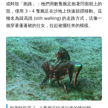
或蚌殼「跑路」：牠們用數隻腕足抱著凹面朝上的
殼，僅用 3 – 4 隻腕足在沙地上快速顛躓移動。這
種名為踩高蹺 (stilt walking) 的走路方式，活像一
個穿著蓬蓬裙的仕女，拉起裙擺狂奔的模樣。
抱著蚌殼用 2 – 3 隻腕足快速行進的條紋蛸。