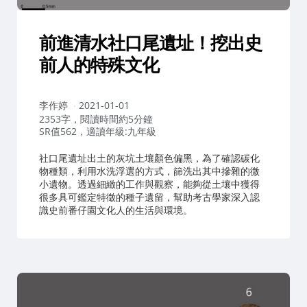
前進清水社口尾遺址！挖出史
前人的特殊文化
作
李作婷
2021-01-01
者：
2353字，閱讀時間約5分鐘
SR值562，適讀年級:九年級
社口尾遺址出土的灰坑土壤顏色偏黑，為了確認碳化
物種類，利用水洗浮選的方式，篩洗出其中摻雜的微
小遺物。透過細緻的工作與觀察，能夠從土壤中獲得
很多具可鑑定特徵的種子遺留，幫助考古學家深入認
識史前番仔園文化人的生活與環境。