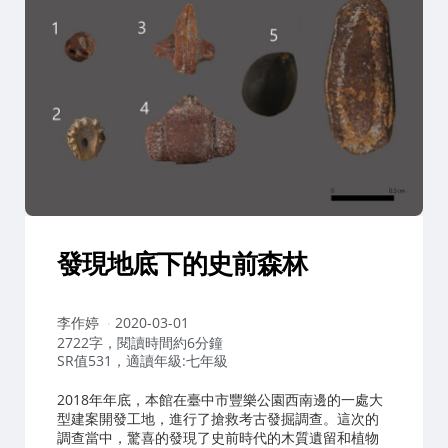
發現地底下的史前森林
作
李作婷
2020-03-01
者：
2722字，閱讀時間約6分鐘
SR值531，適讀年級:七年級
2018年年底，本館在臺中市豐樂公園西南邊的一處大
型建案開發工地，進行了搶救考古發掘調查。這次的
調查當中，驚喜的發現了史前時代的木質遺留和植物