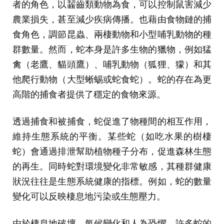
者的角色，以齧齒類動物為食，可以控制鼠害減少
農業損失，甚至減少疾病傳播。也藉由食物鏈的捕
食角色，調節昆蟲、兩棲動物和小型哺乳動物的種
群數量。然而，蛇本身是許多生物的獵物，例如猛
禽（老鷹、貓頭鷹）、哺乳動物（狐狸、獴）和其
他爬行動物（大型蜥蜴或蛇食蛇）。蛇的存在為更
高階的捕食者提供了穩定的食物來源。
透過捕食和被捕食，蛇促進了物種間的相互作用，
維持生態系統的平衡。某些蛇（如吃水果的樹棲
蛇）會通過排泄幫助植物種子分布，促進森林生態
的再生。同時蛇對環境變化非常敏感，其種群健康
狀況往往是生態系統健康的指標。例如，蛇的數量
變化可以反映棲息地污染或生態壓力。
由於棲息地破壞、氣候變化和人為恐懼，許多蛇的