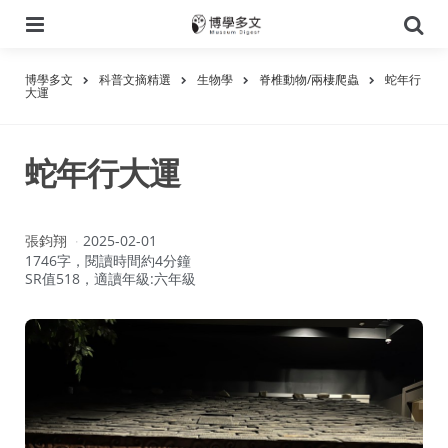
選
搜
單
尋
博學多文
科普文摘精選
生物學
脊椎動物/兩棲爬蟲
蛇年行
大運
蛇年行大運
作
張鈞翔
2025-02-01
者：
1746字，閱讀時間約4分鐘
SR值518，適讀年級:六年級