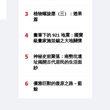
植物螺旋槳（三）：翅果
篇
畫筆下的 921 地震：國寶
級畫家施並錫之大地關懷
神秘史前聚落：南勢坑遺
址揭開古代居民的生活面
紗
優雅巨獸的復原之路－藍
鯨