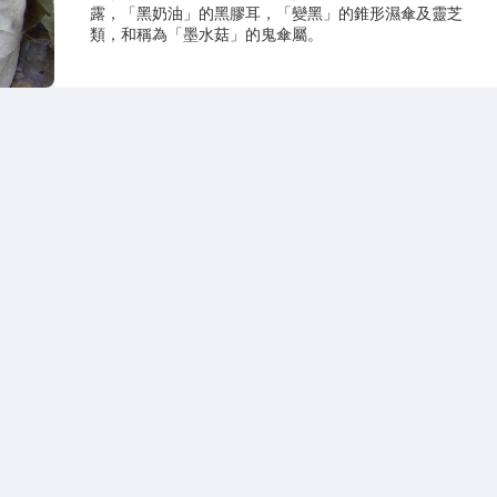
露，「黑奶油」的黑膠耳，「變黑」的錐形濕傘及靈芝
類，和稱為「墨水菇」的鬼傘屬。